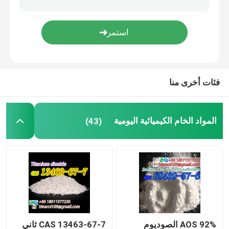
أكواب المختبرات
قنوات المختبر
فئات أخرى منا
وكلاء المنكهة
المواد الخام الكيميائية اليومية
(43)
AOS 92% الصوديوم
CAS 13463-67-7 ثاني