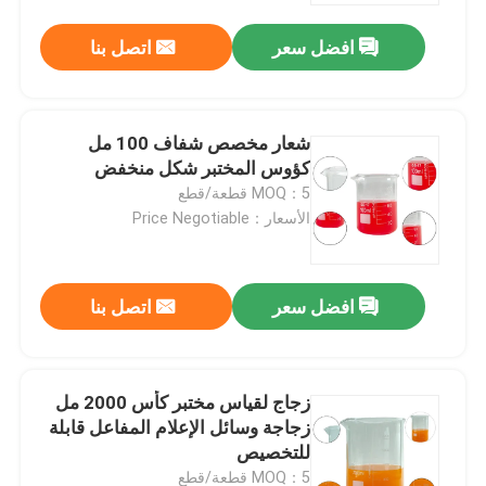
افضل سعر
اتصل بنا
شعار مخصص شفاف 100 مل
كؤوس المختبر شكل منخفض
MOQ：5 قطعة/قطع
الأسعار：Price Negotiable
افضل سعر
اتصل بنا
المنزل
زجاج لقياس مختبر كأس 2000 مل
المنتجات
زجاجة وسائل الإعلام المفاعل قابلة
للتخصيص
فيديوهات
MOQ：5 قطعة/قطع