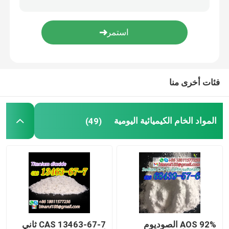
أكواب المختبرات
قنوات المختبر
فئات أخرى منا
وكلاء المنكهة
المواد الخام الكيميائية اليومية
(49)
AOS 92% الصوديوم
CAS 13463-67-7 ثاني