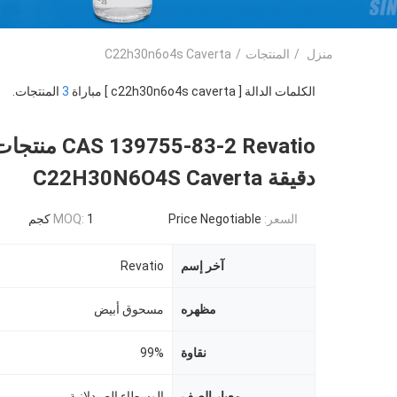
منزل
/
المنتجات
/
C22h30n6o4s Caverta
الكلمات الدالة [ c22h30n6o4s caverta ] مباراة
3
المنتجات.
39755-83-2 Revatio
دقيقة C22H30N6O4S Caverta
السعر:
Price Negotiable
1 كجم
MOQ:
آخر إسم
Revatio
مظهره
مسحوق أبيض
نقاوة
99%
معيار الصف
الوسطاء الصيدلانية