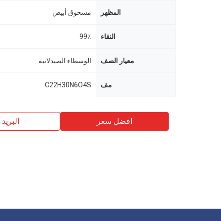
المظهر
مسحوق أبيض
النقاء
99٪
معيار الصف
الوسطاء الصيدلانية
مف
C22H30N6O4S
افضل سعر
البريد ب