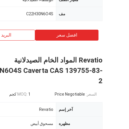
مف
C22H30N6O4S
افضل سعر
البريد ب
Revatio المواد الخام الصيدلانية
N6O4S Caverta CAS 139755-83-
2
السعر:
Price Negotiable
1 كجم
MOQ:
آخر إسم
Revatio
مظهره
مسحوق أبيض