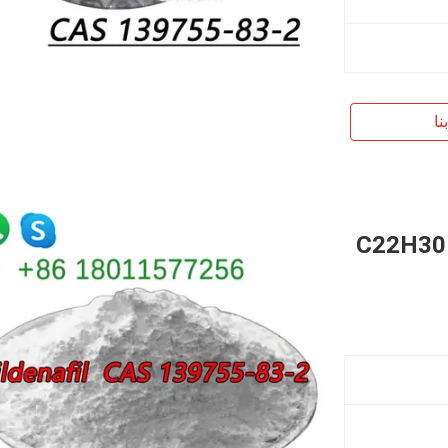
نا
C22H30