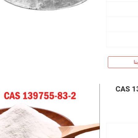
نا
يدلانية CAS 139755-