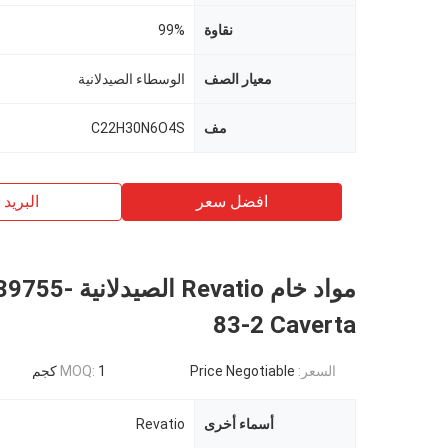
نقاوة
99%
معيار الصف
الوسطاء الصيدلانية
مف
C22H30N6O4S
افضل سعر
البريد ب
مواد خام Revatio الص
83-2 Caverta
السعر:
Price Negotiable
1 كجم
MOQ:
أسماء أخرى
Revatio