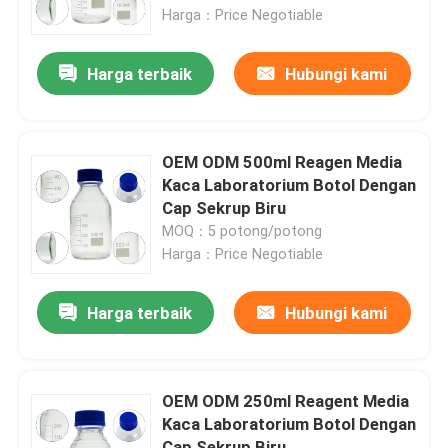
Harga：Price Negotiable
Tentang kami
Harga terbaik
Hubungi kami
Tur Pabrik
OEM ODM 500ml Reagen Media
Kontrol kualitas
Kaca Laboratorium Botol Dengan
Cap Sekrup Biru
MOQ：5 potong/potong
Permintaan Penawaran
Harga：Price Negotiable
Bahan Baku Kimia Sehari-hari
Harga terbaik
Hubungi kami
Bahan baku bahan kimia anorganik
OEM ODM 250ml Reagent Media
Kaca Laboratorium Botol Dengan
Perantara Kimia Halus
Cap Sekrup Biru