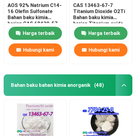
AOS 92% Natrium C14-
CAS 13463-67-7
16 Olefin Sulfonate
Titanium Dioxide O2Ti
Bahan baku kimia
Bahan baku kimia
harian CAS 68439-57-
harian Titanium oxide
6
white powder
Harga terbaik
Harga terbaik
Hubungi kami
Hubungi kami
Bahan baku bahan kimia anorganik
(48)