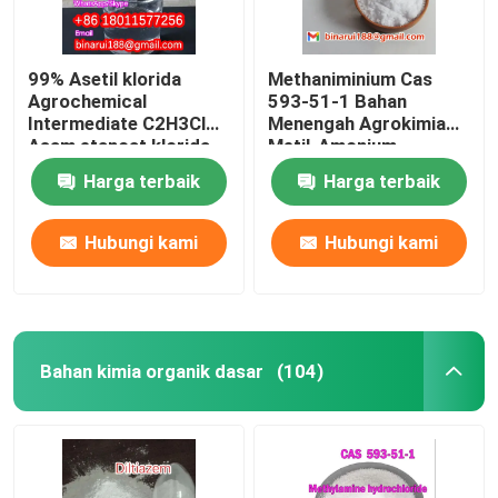
99% Asetil klorida
Methaniminium Cas
Agrochemical
593-51-1 Bahan
Intermediate C2H3ClO
Menengah Agrokimia
Asam etanoat klorida
Metil-Amonium
Harga terbaik
Harga terbaik
Hubungi kami
Hubungi kami
Bahan kimia organik dasar
(104)