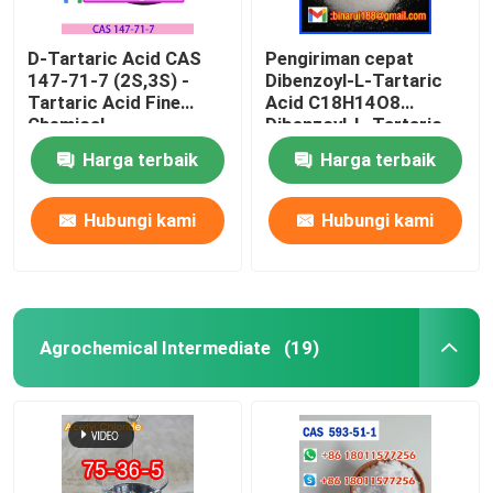
D-Tartaric Acid CAS
Pengiriman cepat
147-71-7 (2S,3S) -
Dibenzoyl-L-Tartaric
Tartaric Acid Fine
Acid C18H14O8
Chemical
Dibenzoyl-L-Tartaric
Intermediates Food
CAS 2743-38-6
Harga terbaik
Harga terbaik
Grade
Hubungi kami
Hubungi kami
Agrochemical Intermediate
(19)