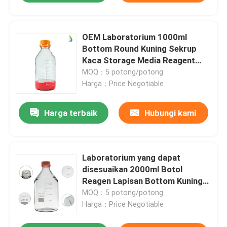
OEM Laboratorium 1000ml
Bottom Round Kuning Sekrup
Kaca Storage Media Reagent
Botol
MOQ：5 potong/potong
Harga：Price Negotiable
Harga terbaik
Hubungi kami
Laboratorium yang dapat
disesuaikan 2000ml Botol
Reagen Lapisan Bottom Kuning
Screw Glass Media Storage
MOQ：5 potong/potong
Harga：Price Negotiable