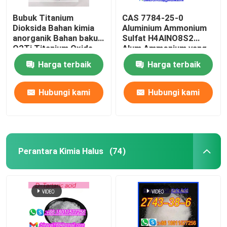
Bubuk Titanium
CAS 7784-25-0
Dioksida Bahan kimia
Aluminium Ammonium
anorganik Bahan baku
Sulfat H4AlNO8S2
O2Ti Titanium Oxide
Alum Ammonium yang
CAS 13463-67-7
Dikeringkan
Harga terbaik
Harga terbaik
Hubungi kami
Hubungi kami
Perantara Kimia Halus
(74)