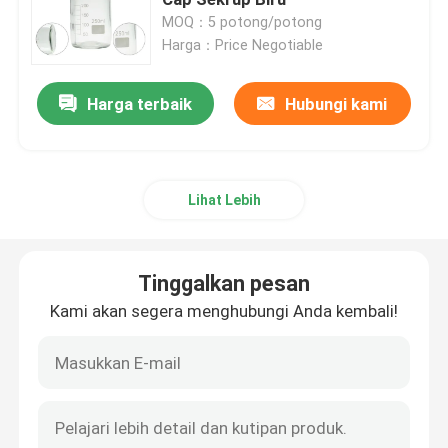
MOQ：5 potong/potong
Harga：Price Negotiable
Agrochemical Intermediate
Harga terbaik
Hubungi kami
Bahan kimia organik dasar
Bahan baku farmasi
Lihat Lebih
Aditif Makanan Kimia
Tinggalkan pesan
Aditif Pakan Ternak
Kami akan segera menghubungi Anda kembali!
Aditif Kosmetik
Botol Laboratorium Kaca