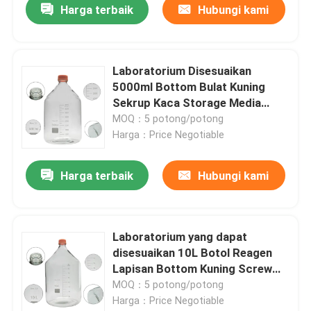
Harga terbaik
Hubungi kami
Laboratorium Disesuaikan
5000ml Bottom Bulat Kuning
Sekrup Kaca Storage Media
Reagent Botol
MOQ：5 potong/potong
Harga：Price Negotiable
Harga terbaik
Hubungi kami
Laboratorium yang dapat
disesuaikan 10L Botol Reagen
Lapisan Bottom Kuning Screw
Glass Media Storage
MOQ：5 potong/potong
Harga：Price Negotiable