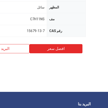
المظهر
سائل
مف
C7H11NS
رقم CAS
15679-13-7
افضل سعر
البريد ب
البريد بنا