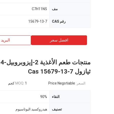
مف
C7H11NS
رقم CAS
15679-13-7
افضل سعر
البريد ب
من
ثيازول Cas 15679-13-7
السعر:
Price Negotiable
1 كجم
MOQ:
النقاء
90%
تصنيف
هيدروكسيد البوتاسيوم