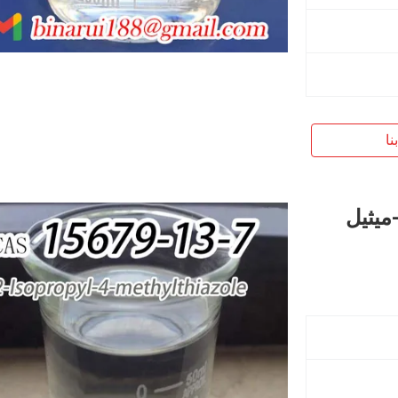
نا
تجات طعم الأغذية 2-إيزوبروبيل-4-ميثيل