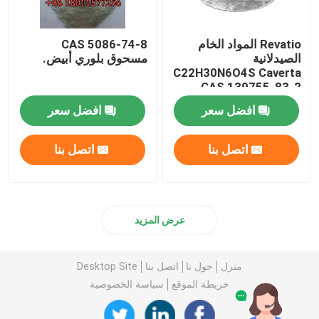
Revatio المواد الخام
CAS 5086-74-8
الصيدلانية
مسحوق بلوري أبيض.
C22H30N6O4S Caverta
CAS 139755-83-2
افضل سعر
افضل سعر
اتصل بنا
اتصل بنا
عرض المزيد
منزل
حول نا
اتصل بنا
Desktop Site
خريطة الموقع
سياسة الخصوصية