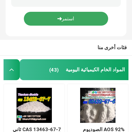
أكواب المختبرات
قنوات المختبر
فئات أخرى منا
وكلاء المنكهة
المواد الخام الكيميائية اليومية
(43)
AOS 92% الصوديوم
CAS 13463-67-7 ثاني