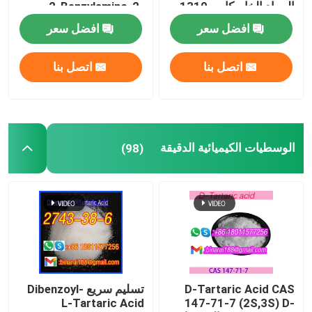
المواد الخام كاس 1310-
2-Benzylamino-2-
Methyl-1-Propanol
58-3
افضل سعر
افضل سعر
أكواب المختبرات
اتصل بنا
اتصل بنا
قنوات المختبر
وكلاء المنكهة
الوسطيات الكيميائية الدقيقة
(98)
D-Tartaric Acid CAS
تسليم سريع Dibenzoyl-
L-Tartaric Acid
147-71-7 (2S,3S) D-