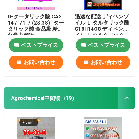
D-タータリック酸 CAS
迅速な配送 ディベンゾ
147-71-7 (2S,3S) -ター
イル-L-タルタリック酸
タリック酸 食品級 精細
C18H14O8 ディベンゾ
化学中産物
イル-L-タルタリック
CAS 2743-38-6
ベストプライス
ベストプライス
お問い合わせ
お問い合わせ
Agrochemical中間物
(19)