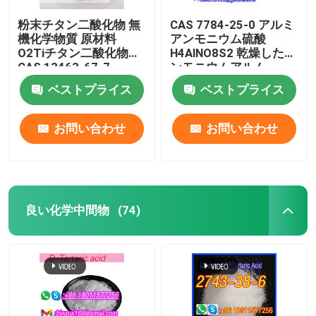
粉末チタン二酸化物 無
CAS 7784-25-0 アルミ
機化学物質 原材料
アンモニウム硫酸
O2Tiチタン二酸化物
H4AlNO8S2 乾燥したア
CAS 13463-67-7
ンモニウムアルム
ベストプライス
ベストプライス
お問い合わせ
お問い合わせ
良い化学中間物
(74)