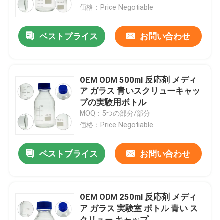
価格：Price Negotiable
わたしたち に つい て
ベストプライス
お問い合わせ
工場 ツアー
OEM ODM 500ml 反応剤 メディ
品質管理
ア ガラス 青いスクリューキャッ
プの実験用ボトル
MOQ：5つの部分/部分
引金 を 求め て ください
価格：Price Negotiable
日常化学原材料
ベストプライス
お問い合わせ
無機化学薬品の原料
OEM ODM 250ml 反応剤 メディ
ア ガラス 実験室 ボトル 青い ス
良い化学中間物
クリュー キャップ