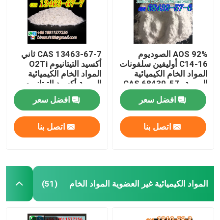
AOS 92% الصوديوم
CAS 13463-67-7 ثاني
C14-16 أوليفين سلفونات
أكسيد التيتانيوم O2Ti
المواد الخام الكيميائية
المواد الخام الكيميائية
اليومية CAS 68439-57-
اليومية أكسيد التيتانيوم
6
مسحوق أبيض
افضل سعر
افضل سعر
اتصل بنا
اتصل بنا
المنزل
المواد الكيميائية غير العضوية المواد الخام
(51)
المنتجات
فيديوهات