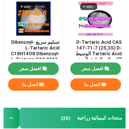
منتجات كيميائية زراعية
المواد الكيميائية العضوية الأساسية
D-Tartaric Acid CAS
تسليم سريع Dibenzoyl-
L-Tartaric Acid
147-71-7 (2S,3S) D-
المواد الخام الدوائية
Tartaric Acid الوسيط
C18H14O8 Dibenzoyl-
الكيميائي الدقيق الصف
L-Tartaric CAS 2743-
الغذائي
38-6
افضل سعر
افضل سعر
الملحقات الغذائية الكيميائية
اتصل بنا
اتصل بنا
إضافات الأعلاف الحيوانية
إضافات تجميلية
منتجات كيميائية زراعية
(26)
زجاجات المختبر