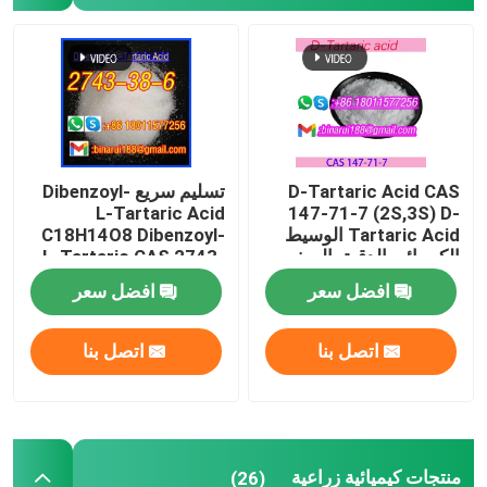
أكواب المختبرات
قنوات المختبر
وكلاء المنكهة
D-Tartaric Acid CAS
تسليم سريع Dibenzoyl-
L-Tartaric Acid
147-71-7 (2S,3S) D-
Tartaric Acid الوسيط
C18H14O8 Dibenzoyl-
الكيميائي الدقيق الصف
L-Tartaric CAS 2743-
الغذائي
38-6
افضل سعر
افضل سعر
اتصل بنا
اتصل بنا
منتجات كيميائية زراعية
(26)