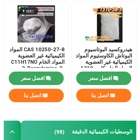
منتجات كيميائية زراعية
المواد الكيميائية العضوية الأساسية
هيدروكسيد البوتاسيوم
CAS 10250-27-8 المواد
البوتاش الكاوستيوم المواد
الكيميائية غير العضوية
المواد الخام الدوائية
الكيميائية غير العضوية
المواد الخام C11H17NO
المواد الخام كاس 1310-
2-Benzylamino-2-
Methyl-1-Propanol
58-3
الملحقات الغذائية الكيميائية
افضل سعر
افضل سعر
اتصل بنا
اتصل بنا
إضافات الأعلاف الحيوانية
إضافات تجميلية
الوسطيات الكيميائية الدقيقة
(98)
زجاجات المختبر