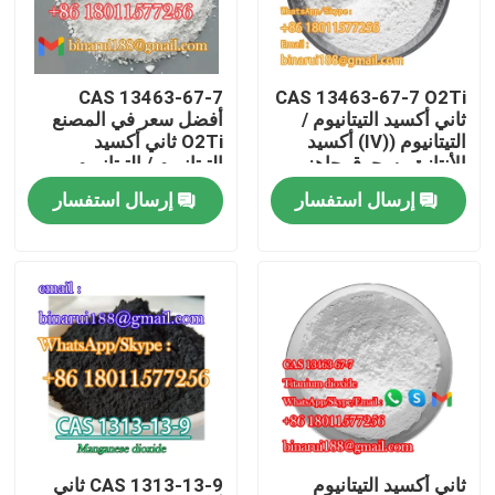
معلومات عنا
CAS 13463-67-7
CAS 13463-67-7 O2Ti
ثاني أكسيد التيتانيوم /
أفضل سعر في المصنع
جولة في المعمل
التيتانيوم ((IV) أكسيد
O2Ti ثاني أكسيد
الأنتازة مسحوق جاهز
التيتانيوم / التيتانيوم
((IV)) أكسيد الصبغات
إرسال استفسار
إرسال استفسار
رقابة جودة
غير العضوية
اطلب اقتباس
المواد الخام الكيميائية اليومية
المواد الكيميائية غير العضوية المواد الخام
الوسطيات الكيميائية الدقيقة
ثاني أكسيد التيتانيوم
CAS 1313-13-9 ثاني