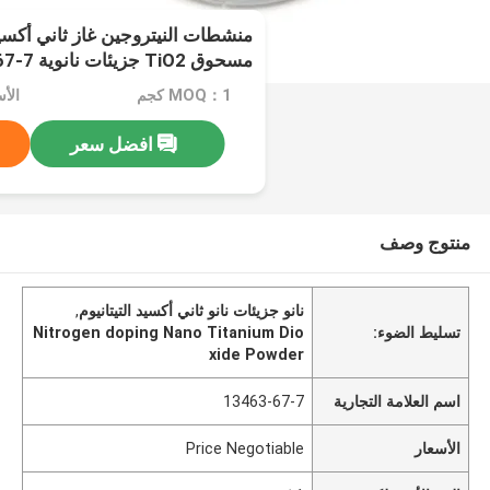
منشطات النيتروجين غاز ثاني أكسيد 
مسحوق TiO2 جزيئات نانوية CAS 13463-67-7
MOQ：1 كجم
الأسعار：
افضل سعر
منتوج وصف
نانو جزيئات نانو ثاني أكسيد التيتانيوم
,
تسليط الضوء:
Nitrogen doping Nano Titanium Dio
xide Powder
اسم العلامة التجارية
13463-67-7
الأسعار
Price Negotiable