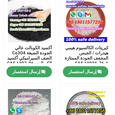
كبريتات الكالسيوم هيمي
أكسيد الكوبالت عالي
هيدرات / الجبس
الجودة الصبغة Co3O4
المجفف الجودة الممتازة
الصف السيراميكي أكسيد
CAS 10034-76-1
الكوبالت CAS 1307-96-
6
إرسال استفسار
إرسال استفسار
المنزل
المنتجات
فيديوهات