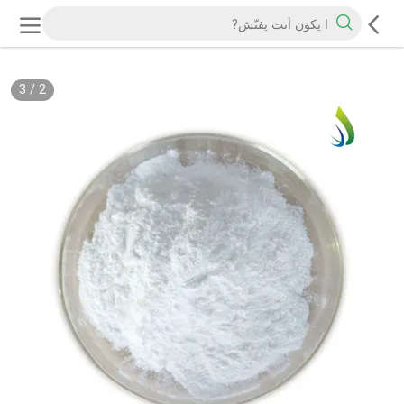
3
/
2