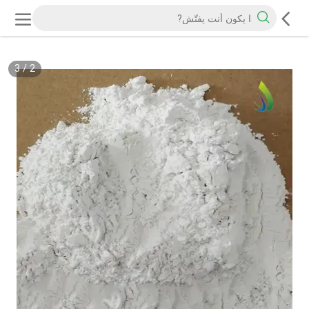
3
/
2