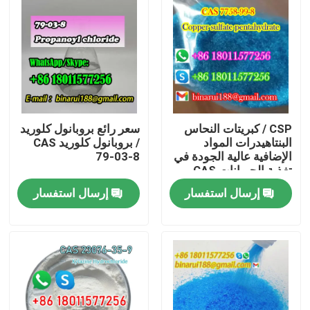
CSP / كبريتات النحاس
سعر رائع بروبانول كلوريد
البنتاهيدرات المواد
/ بروبانول كلوريد CAS
الإضافية عالية الجودة في
79-03-8
تغذية الحيوانات CAS
7758-99-8
إرسال استفسار
إرسال استفسار
المنزل
المنتجات
فيديوهات