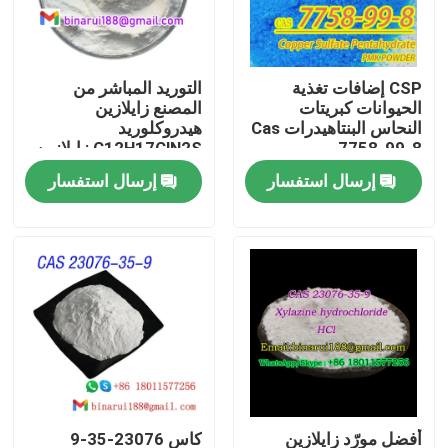
معلومات عنا
CSP إضافات تغذية
التوريد المباشر من
الحيوانات كبريتات
المصنع زايلازين
جولة في المعمل
النحاس البنتاهيدرات Cas
هيدروكلوريد
7758-99-8
C12H17ClN2S زايلازين
كلوريد CAS 23076-35-
إرسال استفسار
إرسال استفسار
رقابة جودة
9
اطلب اقتباس
المواد الخام الكيميائية اليومية
المواد الكيميائية غير العضوية المواد الخام
الوسطيات الكيميائية الدقيقة
أفضل مورّد زايلازين
كاس 23076-35-9