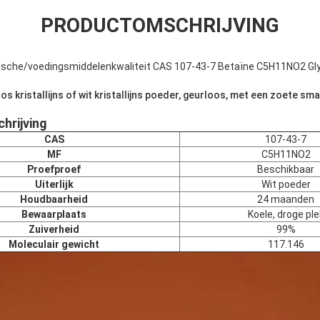
PRODUCTOMSCHRIJVING
sche/voedingsmiddelenkwaliteit CAS 107-43-7 Betaïne C5H11NO2 Gly
loos kristallijns of wit kristallijns poeder, geurloos, met een zoete sm
hrijving
CAS
107-43-7
MF
C5H11NO2
Proefproef
Beschikbaar
Uiterlijk
Wit poeder
Houdbaarheid
24 maanden
Bewaarplaats
Koele, droge ple
Zuiverheid
99%
Moleculair gewicht
117.146