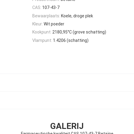
CAS:
107-43-7
Bewaarplaats:
Koele, droge plek
Kleur:
Wit poeder
Kookpunt:
2180,95°C (grove schatting)
Vlampunt:
1.4206 (schatting)
GALERIJ
Farmaceutische kwaliteit CAS 107-43-7 Betaïne