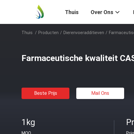
Thuis
Over Ons
Thuis
/
Producten
/
Dierenvoeradditieven
/
Farmaceutisc
Farmaceutische kwaliteit CA
Beste Prijs
Mail Ons
1kg
Pr
MOQ
Prij