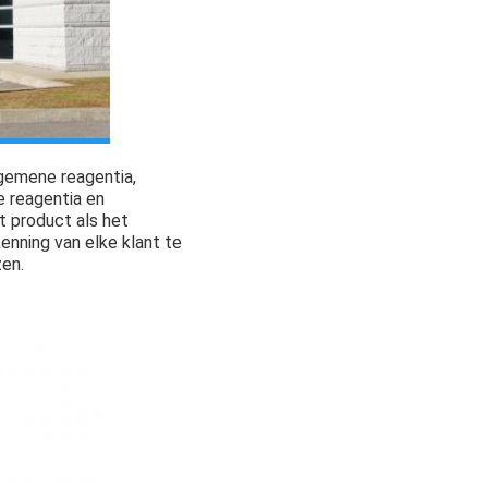
gemene reagentia,
e reagentia en
et product als het
nning van elke klant te
zen.