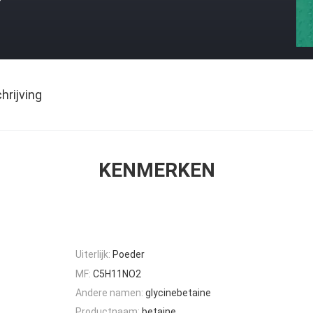
rijving
KENMERKEN
Uiterlijk:
Poeder
MF:
C5H11NO2
Andere namen:
glycinebetaine
Productnaam:
betaine