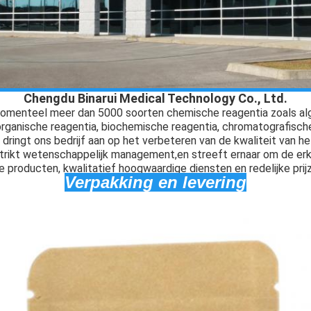
Chengdu Binarui Medical Technology Co., Ltd.
 momenteel meer dan 5000 soorten chemische reagentia zoals al
organische reagentia, biochemische reagentia, chromatografisch
jd dringt ons bedrijf aan op het verbeteren van de kwaliteit van h
rikt wetenschappelijk management,en streeft ernaar om de erke
producten, kwalitatief hoogwaardige diensten en redelijke prij
Verpakking en levering