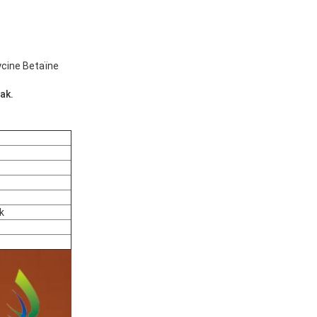
cine Betaïne
aak.
k