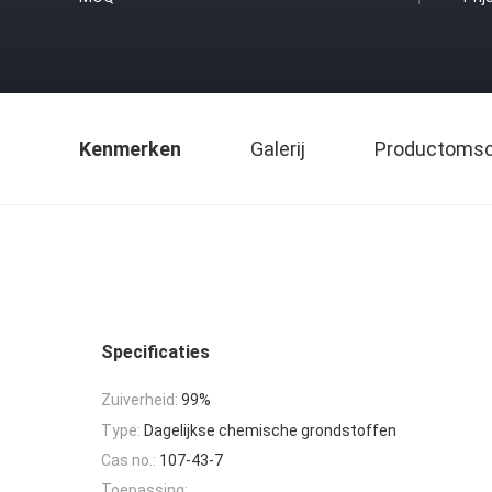
Kenmerken
Galerij
Productomsch
Specificaties
Zuiverheid:
99%
Type:
Dagelijkse chemische grondstoffen
Cas no.:
107-43-7
Toepassing: