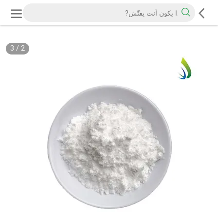
3
/
2