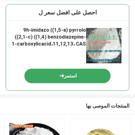
احصل على افضل سعر ل
9h-imidazo ((1,5-a) pyrrolo
((2,1-c) ((1,4) benzodiazepine-
1-carboxylicacid،11,12,13، CAS
84379-13-5 بريتازينيلوم
استمر
المنتجات الموصى بها