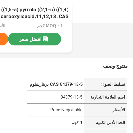
((1,5-a) pyrrolo ((2,1-c) ((1,4)
carboxylicacid،11,12,13، CAS
84379-13-5 بريتازينيلوم
MOQ：1 كجم
الأسعار：
افضل سعر
منتوج وصف
تسليط الضوء:
CAS 84379-13-5 بريتازينيلوم
اسم العلامة التجارية
84379-13-5
الأسعار
Price Negotiable
الحد الأدنى لكمية
1 كجم