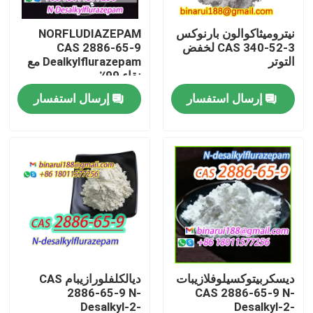
نيتروميثاكوالون بارنوكس
NORFLUDIAZEPAM
معلومات عنا
CAS 340-52-3 لخفض
CAS 2886-65-9
التوتر
Dealkylflurazepam مع
نقاء 99٪
جولة في المعمل
إرسال استفسار
إرسال استفسار
رقابة جودة
اطلب اقتباس
المواد الخام الكيميائية اليومية
المواد الكيميائية غير العضوية المواد الخام
ديسكربيتوكسيلوفلازيبات
ديالكلفلورازيبام CAS
2886-65-9 N-
CAS 2886-65-9 N-
الوسطيات الكيميائية الدقيقة
Desalkyl-2-
Desalkyl-2-