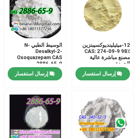
12-ميثيلينديوكسيبنزين
الوسيط الطبي N-
Desalkyl-2-
CAS: 274-09-9 98٪
مصنع مباشرة عالية
Oxoquazepam CAS
الجودة
2886-65-9
Descarbethoxyloflazepate
إرسال استفسار
إرسال استفسار
صلب نظيف في شكل
صلب
المنزل
المنتجات
فيديوهات