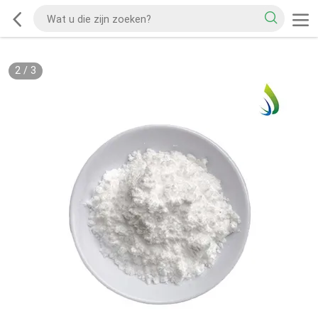
2
/
3