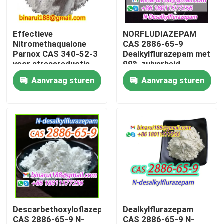
Over ons
Effectieve
NORFLUDIAZEPAM
Nitromethaqualone
CAS 2886-65-9
Parnox CAS 340-52-3
Dealkylflurazepam met
Fabriekstocht
voor stressreductie
99% zuiverheid
Aanvraag sturen
Aanvraag sturen
Kwaliteitscontrole
Vraag een offerte
Dagelijkse chemische grondstoffen
Anorganische Chemische producten Grondstof
Descarbethoxyloflazepate
Dealkylflurazepam
fijne chemische tussenpersonen
CAS 2886-65-9 N-
CAS 2886-65-9 N-