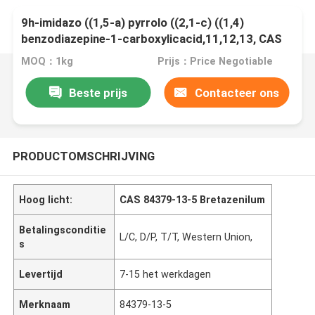
9h-imidazo ((1,5-a) pyrrolo ((2,1-c) ((1,4)
benzodiazepine-1-carboxylicacid,11,12,13, CAS
84379-13-5 Bretazenilum
MOQ：1kg
Prijs：Price Negotiable
Beste prijs
Contacteer ons
PRODUCTOMSCHRIJVING
Hoog licht:
CAS 84379-13-5 Bretazenilum
Betalingsconditie
L/C, D/P, T/T, Western Union,
s
Levertijd
7-15 het werkdagen
Merknaam
84379-13-5