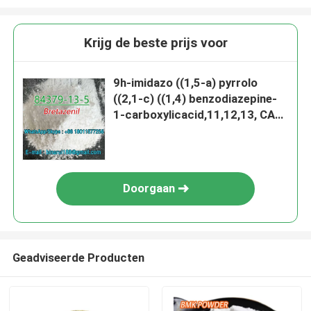
Krijg de beste prijs voor
9h-imidazo ((1,5-a) pyrrolo
((2,1-c) ((1,4) benzodiazepine-
1-carboxylicacid,11,12,13, CAS
84379-13-5 Bretazenilum
Doorgaan
Geadviseerde Producten