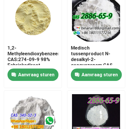
1,2-
Medisch
Methyleendioxybenzeen
tussenproduct N-
CAS:274-09-9 98%
desalkyl-2-
Fabrieksdirect
oxoquazepam CAS
Hoogwaardige
2886-65-9
Aanvraag sturen
Aanvraag sturen
spotverpakking op
Descarbethoxyloflazepaa
aanvraag
Een nette vaste stof in
vaste vorm
Thuis
Producten
Video's