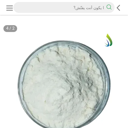
4
/
2