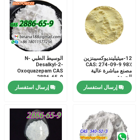
12-ميثيلينديوكسيبنزين
الوسيط الطبي N-
Desalkyl-2-
CAS: 274-09-9 98٪
مصنع مباشرة عالية
Oxoquazepam CAS
الجودة
2886-65-9
Descarbethoxyloflazepate
إرسال استفسار
إرسال استفسار
صلب نظيف في شكل
صلب
المنزل
المنتجات
فيديوهات