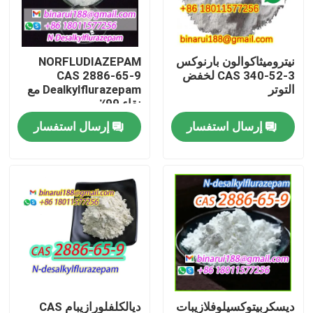
معلومات عنا
نيتروميثاكوالون بارنوكس
NORFLUDIAZEPAM
CAS 340-52-3 لخفض
CAS 2886-65-9
جولة في المعمل
التوتر
Dealkylflurazepam مع
نقاء 99٪
إرسال استفسار
إرسال استفسار
رقابة جودة
اطلب اقتباس
المواد الخام الكيميائية اليومية
المواد الكيميائية غير العضوية المواد الخام
الوسطيات الكيميائية الدقيقة
ديسكربيتوكسيلوفلازيبات
ديالكلفلورازيبام CAS