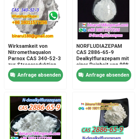
Über uns
Werksbesichtigung
Wirksamkeit von
NORFLUDIAZEPAM
Nitromethaqualon
CAS 2886-65-9
Qualitätskontrolle
Parnox CAS 340-52-3
Dealkylflurazepam mit
zur Stressreduktion
einer Reinheit von 99%
Anfrage absenden
Anfrage absenden
Bitte um ein Angebot
Tägliche chemische Rohstoffe
Anorganische Chemikalien-Rohstoff
Feinchemikalienvermittler