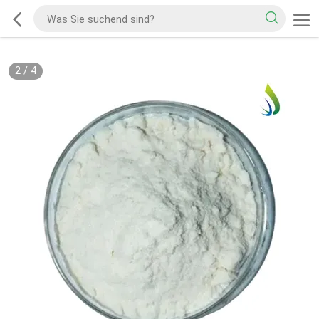
2
/
4