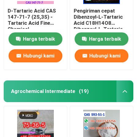
D-Tartaric Acid CAS
Pengiriman cepat
147-71-7 (2S,3S) -
Dibenzoyl-L-Tartaric
Tartaric Acid Fine
Acid C18H14O8
Chemical
Dibenzoyl-L-Tartaric
Intermediates Food
CAS 2743-38-6
Harga terbaik
Harga terbaik
Grade
Hubungi kami
Hubungi kami
Agrochemical Intermediate
(19)