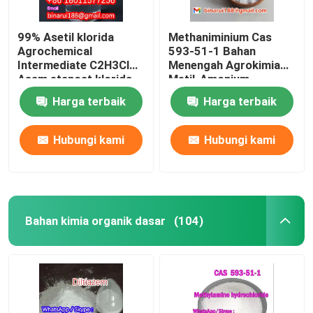
99% Asetil klorida
Methaniminium Cas
Agrochemical
593-51-1 Bahan
Intermediate C2H3ClO
Menengah Agrokimia
Asam etanoat klorida
Metil-Amonium
Harga terbaik
Harga terbaik
Hubungi kami
Hubungi kami
Bahan kimia organik dasar
(104)