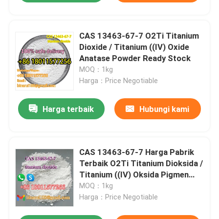
CAS 13463-67-7 O2Ti Titanium
Dioxide / Titanium ((IV) Oxide
Anatase Powder Ready Stock
MOQ：1kg
Harga：Price Negotiable
Harga terbaik
Hubungi kami
CAS 13463-67-7 Harga Pabrik
Terbaik O2Ti Titanium Dioksida /
Titanium ((IV) Oksida Pigmen
Anorganik
MOQ：1kg
Harga：Price Negotiable