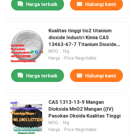
Harga terbaik
Hubungi kami
Kualitas tinggi tio2 titanium
dioxide Industri Kimia CAS
13463-67-7 Titanium Dioxide
Powder Rutile Umum
MOQ：1kg
Penggunaan
Harga：Price Negotiable
Harga terbaik
Hubungi kami
CAS 1313-13-9 Mangan
Dioksida MnO2 Mangan ((IV)
Pasokan Oksida Kualitas Tinggi
MOQ：1kg
Harga：Price Negotiable