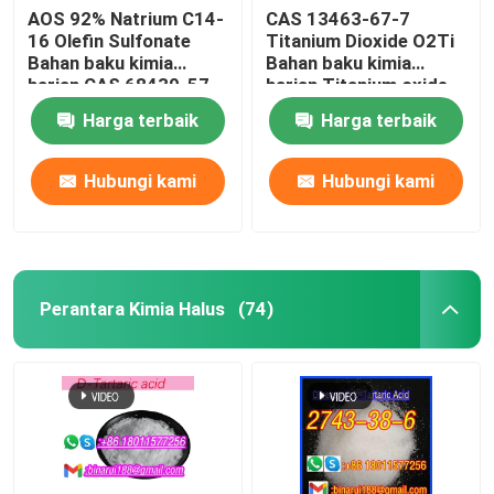
AOS 92% Natrium C14-
CAS 13463-67-7
16 Olefin Sulfonate
Titanium Dioxide O2Ti
Bahan baku kimia
Bahan baku kimia
harian CAS 68439-57-
harian Titanium oxide
6
white powder
Harga terbaik
Harga terbaik
Hubungi kami
Hubungi kami
Perantara Kimia Halus
(74)