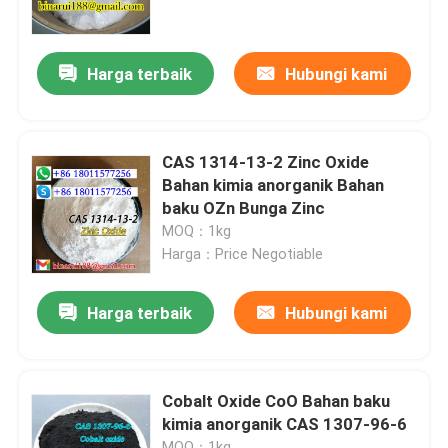
Tentang kami
Harga terbaik
Hubungi kami
Tur Pabrik
CAS 1314-13-2 Zinc Oxide
Kontrol kualitas
Bahan kimia anorganik Bahan
baku OZn Bunga Zinc
MOQ：1kg
Permintaan Penawaran
Harga：Price Negotiable
Bahan Baku Kimia Sehari-hari
Harga terbaik
Hubungi kami
Bahan baku bahan kimia anorganik
Cobalt Oxide CoO Bahan baku
kimia anorganik CAS 1307-96-6
Perantara Kimia Halus
MOQ：1kg