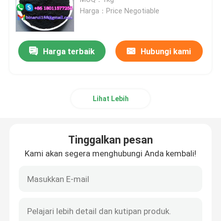
Harga：Price Negotiable
Agrochemical Intermediate
Harga terbaik
Hubungi kami
Bahan kimia organik dasar
Bahan baku farmasi
Lihat Lebih
Aditif Makanan Kimia
Tinggalkan pesan
Aditif Pakan Ternak
Kami akan segera menghubungi Anda kembali!
Aditif Kosmetik
Botol Laboratorium Kaca