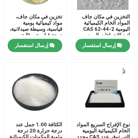
التخزين في مكان جاف
تخزين في مكان جاف،
المواد الخام الكيميائية
مواد كيميائية يومية
اليومية CAS 62-44-2
قياسية، وسيطة صيدلانية،
اتبع الإجراءات الموصى
درجة قياسية، مثالية
بها للتعامل مع الجرعة
للتصنيع والمختبر
إرسال استفسار
إرسال استفسار
للصيغ
المنزل
المنتجات
نوع الإفراج السريع المواد
الكثافة 1.00 جمل عند
الخام الكيميائية اليومية
درجة حرارة 20 درجة
فيديوهات
التي توفر عدد CAS محدد
مئوية المكونات الكيميائية