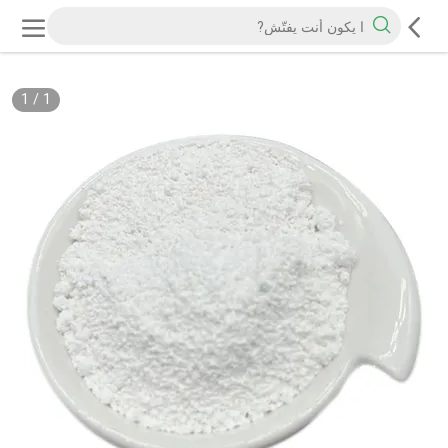
1
/
1