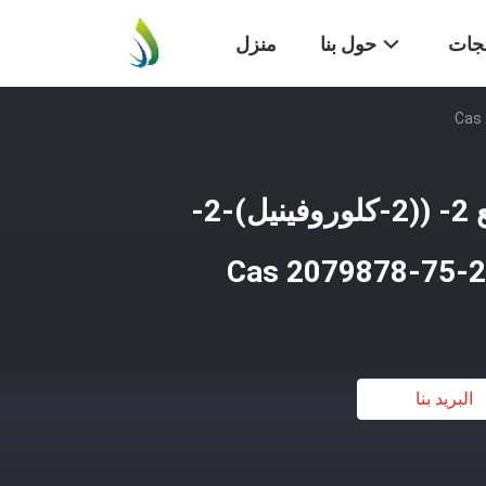
تجات
حول بنا
منزل
عينة مجانية نقاء مرتفع 2- ((2-كلوروفينيل)-2-
البريد بنا