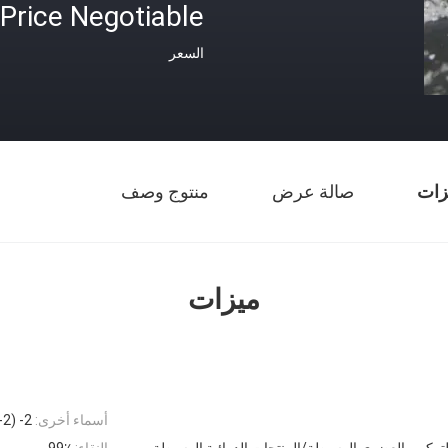
Price Negotiable
السعر
زات
صالة عرض
منتوج وصف
ميزات
أسماء أخرى:
2- (2-كلوروفينيل) -2-نيتروسيكلوهكسان-1-واحد
لتركيب العضوي الوسيطة/المنتجات الدوائية الوسيطة
النقاء:
99٪