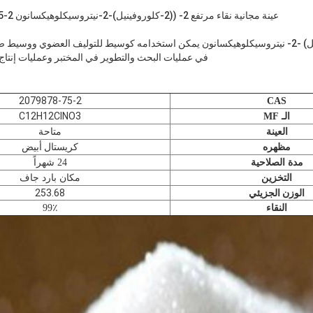
عينة مجانية نقاء مرتفع 2- ((2-كلوروفينيل)-2-نيتروسيكلوهيكسانون Cas 2079878-75-2
2- (2-كلوروفينيل) -2- نيتروسيكلوهيكسانون يمكن استخدامه كوسيط للتوليف العضوي ووس
في عمليات البحث والتطوير في المختبر وعمليات إنتاج ال
2079878-75-2
CAS
C12H12ClNO3
الـ MF
العينة
متاحة
كريستال أبيض
مظهره
مدة الصلاحية
24 شهراً
التخزين
مكان بارد جاف
الوزن الجزيئي
253.68
النقاء
99٪