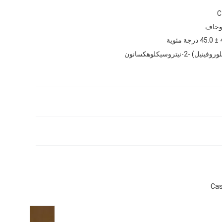
C
 وجاف
ية