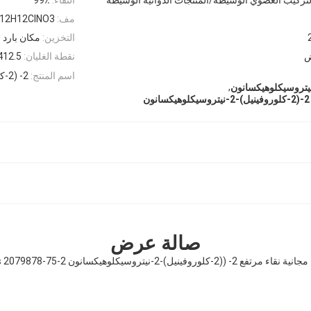
مف:
12H12ClNO3
التخزين:
مكان بارد
ض
نقطة الغليان:
412.5 ± 45.0 درجة مئو
اسم المنتج:
2- (2-كلوروفينيل) -2-نيتروسيكلوهكسانون
,
صالة عرض
ء مرتفع 2- ((2-كلوروفينيل)-2-نيتروسيكلوهيكسانون Cas 2079878-75-2