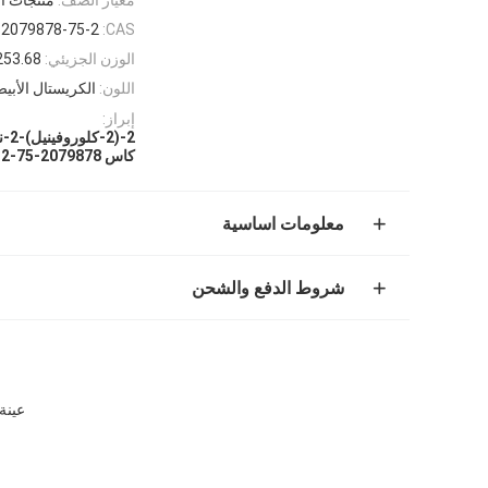
2079878-75-2
CAS:
الوزن الجزيئي:
253.68
اللون:
الكريستال الأبي
إبراز:
2-(2-كلوروفينيل)-2-نيتروسيكلوهيكسانون
كاس 2079878-75-2 2-(2-كلوروفينيل)-2-نيتروسيكلوهيكسانون
معلومات اساسية
شروط الدفع والشحن
عينة مجانية نقا