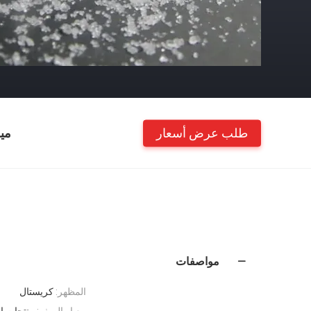
طلب عرض أسعار
مي
مواصفات
المظهر:
كريستال
معيار الصف:
منتجات ا