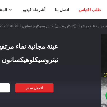
طلب اقتباس
اتصل بنا
أشرطة فيديو
المن
 نقاء مرتفع 2- ((2-كلوروفينيل)-2-نيتروسيكلوهيكسانون Cas 2079878-75-2
نيتروسيكلوهيكسانون Cas 2079878-75-2
افضل سعر