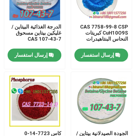
معلومات عنا
CAS 7758-99-8 CSP
الدرجة الغذائية البيتاين /
CuH10O9S كبريتات
غليكين بيتاين مسحوق
جولة في المعمل
النحاس البنتاهيدرات
CAS 107-43-7
إرسال استفسار
إرسال استفسار
رقابة جودة
اطلب اقتباس
المواد الخام الكيميائية اليومية
المواد الكيميائية غير العضوية المواد الخام
الوسطيات الكيميائية الدقيقة
الجودة الصيدلانية بيتاين /
كاس 7723-14-0