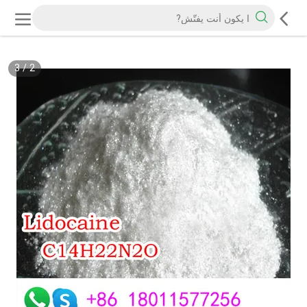
3
/
2