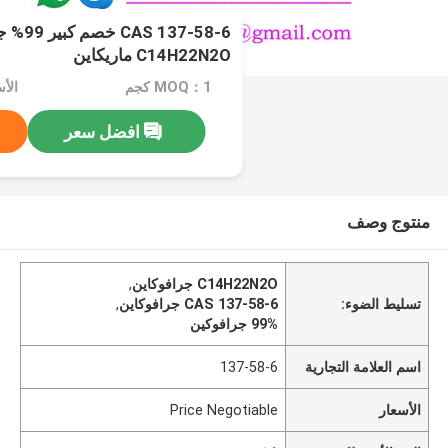
S 137-58-6
C14H22N2O ماريكاين
MOQ：1 كجم
الأسعار：
افضل سعر
منتوج وصف
C14H22N2O جرافوكاين
,
تسليط الضوء:
CAS 137-58-6 جرافوكاين
,
99% جرافوكين
اسم العلامة التجارية
137-58-6
الأسعار
Price Negotiable