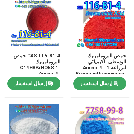
حمض البرومامينيك
CAS 116-81-4 حمض
الوسطى الكيميائي
البرومامينيك
للزراعة 1-Amino-4-
C14H8BrNO5S 1-
Amino-4-
Bromoanthraquinone-
Bromoanthraquinone-
2-Sulphonic Acid CAS
إرسال استفسار
إرسال استفسار
2-Sulphonic Acid
116-81-4
المنزل
المنتجات
فيديوهات