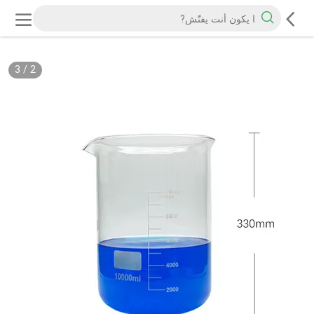
3
/
2