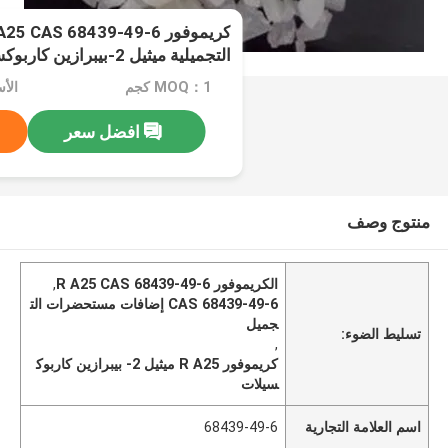
التجميلية ميثيل 2-بيبرازين كاربوكسيلات
MOQ：1 كجم
الأسعار：
افضل سعر
منتوج وصف
الكريموفور R A25 CAS 68439-49-6
,
CAS 68439-49-6 إضافات مستحضرات الت
جميل
تسليط الضوء:
,
كريموفور R A25 ميثيل 2- بيبرازين كاربوك
سيلات
اسم العلامة التجارية
68439-49-6