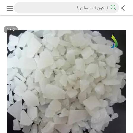
4
/
2