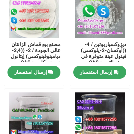
معلومات عنا
جولة في المعمل
ديزوكسياربوتين / 4-
مصنع بيع قماش الزانثان
((أوكسان-2-يلوكسي)
عالي الجودة / 2- ((2,4-
رقابة جودة
فينول عينة متوفرة في
ديامينوفينوكسي) إيثانول
مصنع التوريد CAS
ديهيدروكلوريد CAS
11138-66-2
53936-56-4
إرسال استفسار
إرسال استفسار
اطلب اقتباس
المواد الخام الكيميائية اليومية
المواد الكيميائية غير العضوية المواد الخام
الوسطيات الكيميائية الدقيقة