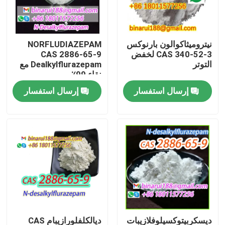
معلومات عنا
نيتروميثاكوالون بارنوكس
NORFLUDIAZEPAM
CAS 340-52-3 لخفض
CAS 2886-65-9
جولة في المعمل
التوتر
Dealkylflurazepam مع
نقاء 99٪
إرسال استفسار
إرسال استفسار
رقابة جودة
اطلب اقتباس
المواد الخام الكيميائية اليومية
المواد الكيميائية غير العضوية المواد الخام
الوسطيات الكيميائية الدقيقة
ديسكربيتوكسيلوفلازيبات
ديالكلفلورازيبام CAS