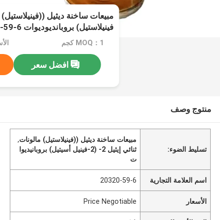
فينيلاستيل) بروبانديوديوات CAS 20320-59-6
MOQ：1 كجم
الأسعار：
افضل سعر
منتوج وصف
مبيعات ساخنة ديثيل ((فينيلاستيل) مالونات
,
تسليط الضوء:
ثنائي إيثيل 2- (2-فينيل أسيتيل) بروبانيديوا
ت
اسم العلامة التجارية
20320-59-6
الأسعار
Price Negotiable