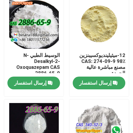
12-ميثيلينديوكسيبنزين
الوسيط الطبي N-
Desalkyl-2-
CAS: 274-09-9 98٪
مصنع مباشرة عالية
Oxoquazepam CAS
الجودة
2886-65-9
Descarbethoxyloflazepate
إرسال استفسار
إرسال استفسار
صلب نظيف في شكل
صلب
المنزل
المنتجات
فيديوهات