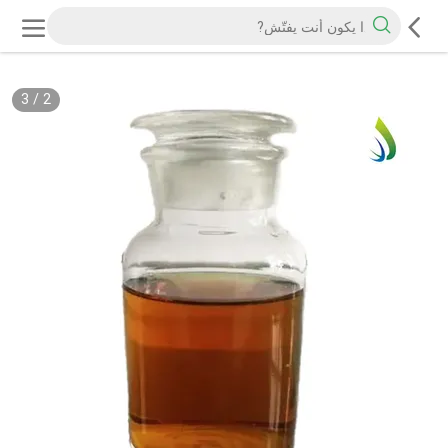
3
/
2