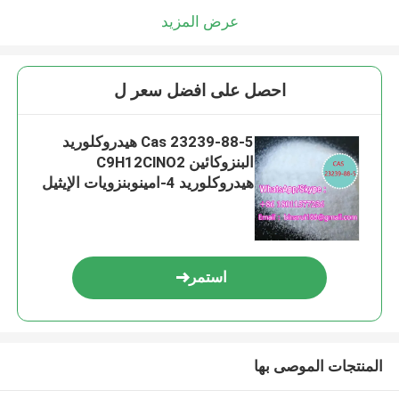
عرض المزيد
احصل على افضل سعر ل
Cas 23239-88-5 هيدروكلوريد
البنزوكائين C9H12ClNO2
هيدروكلوريد 4-امينوبنزويات الإيثيل
استمر
المنتجات الموصى بها