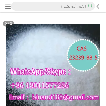
5
/
2