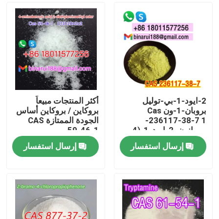
2-ايود-1-بي-توليل
أكثر المنتجات مبيعاً
بروبان-1-ون Cas
بروكاين / بروكاين أساس
236117-38-7 1-
الجودة الممتازة CAS
بروبانون، 2-ايود-1-(4-
59-46-1
ميثيلفينيل) -
إرسال استفسار
إرسال استفسار
المنزل
المنتجات
فيديوهات