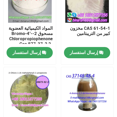
معلومات عنا
CAS 61-54-1 مخزون
المواد الكيميائية العضوية
جولة في المعمل
كبير من التريبتامين
مسحوق 2-Bromo-4'-
Chloropropiophenone
Cas 877-37-2 2-
رقابة جودة
Bromo-1-(4-
إرسال استفسار
إرسال استفسار
chlorophenyl)
propane-1-one
اطلب اقتباس
المواد الخام الكيميائية اليومية
المواد الكيميائية غير العضوية المواد الخام
الوسطيات الكيميائية الدقيقة