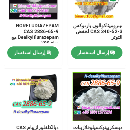
معلومات عنا
نيتروميثاكوالون بارنوكس
NORFLUDIAZEPAM
CAS 340-52-3 لخفض
CAS 2886-65-9
جولة في المعمل
التوتر
Dealkylflurazepam مع
نقاء 99٪
إرسال استفسار
إرسال استفسار
رقابة جودة
اطلب اقتباس
المواد الخام الكيميائية اليومية
المواد الكيميائية غير العضوية المواد الخام
الوسطيات الكيميائية الدقيقة
ديسكربيتوكسيلوفلازيبات
ديالكلفلورازيبام CAS