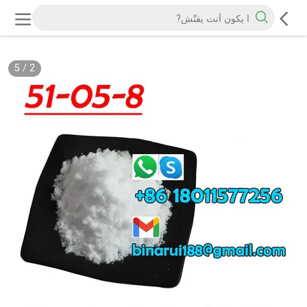
5
/
2