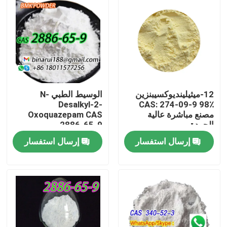
12-ميثيلينديوكسيبنزين
الوسيط الطبي N-
Desalkyl-2-
CAS: 274-09-9 98٪
مصنع مباشرة عالية
Oxoquazepam CAS
الجودة
2886-65-9
Descarbethoxyloflazepate
إرسال استفسار
إرسال استفسار
صلب نظيف في شكل
صلب
المنزل
المنتجات
فيديوهات