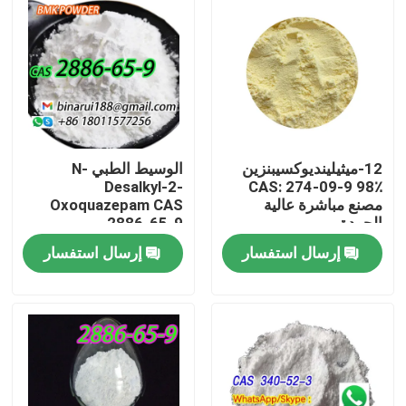
12-ميثيلينديوكسيبنزين
الوسيط الطبي N-
Desalkyl-2-
CAS: 274-09-9 98٪
مصنع مباشرة عالية
Oxoquazepam CAS
الجودة
2886-65-9
Descarbethoxyloflazepate
إرسال استفسار
إرسال استفسار
صلب نظيف في شكل
صلب
المنزل
المنتجات
فيديوهات