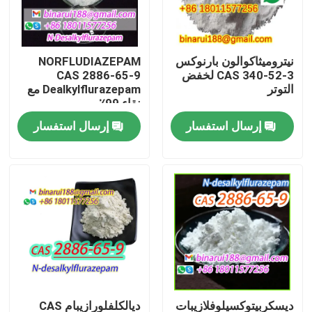
معلومات عنا
نيتروميثاكوالون بارنوكس
NORFLUDIAZEPAM
CAS 340-52-3 لخفض
CAS 2886-65-9
جولة في المعمل
التوتر
Dealkylflurazepam مع
نقاء 99٪
إرسال استفسار
إرسال استفسار
رقابة جودة
اطلب اقتباس
المواد الخام الكيميائية اليومية
المواد الكيميائية غير العضوية المواد الخام
الوسطيات الكيميائية الدقيقة
ديسكربيتوكسيلوفلازيبات
ديالكلفلورازيبام CAS