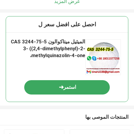
عرض المزيد
احصل على افضل سعر ل
الميثيل ميتاكوالون CAS 3244-75-5
3- ((2,4-dimethylphenyl)-2-
methylquinazolin-4-one،
هيدروكلوريد
استمر
المنتجات الموصى بها