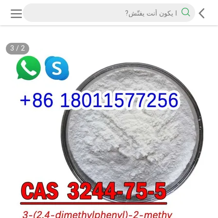
3
/
2