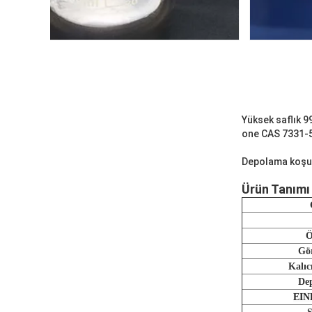
Yüksek saflık 
one CAS 7331-
Depolama koşull
Ürün Tanımı
Ö
Gö
Kalıcı
De
EIN