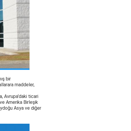
ış bir
llar
ara maddeler,
, Avrupa'daki ticari
 ve Amerika Birleşik
neydoğu Asya ve diğer