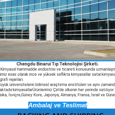
Chengdu Binarui Tıp Teknolojisi Şirketi.
. Kimyasal hammadde endüstrisi ve ticareti konusunda uzmanlaşm
imiz esas olarak ince ve yüksek saflıkta kimyasallar satar.
kimyasa
rafi rejanları.
üyük üniversitelerin bilimsel araştırma enstitüleri ve aynı zamanda
aktadır.
kimyasallar
Ürünlerimiz Çin'de ülkenin her yerinde satılıyor
sika, İsviçre,Güney Kore, Japonya, Almanya, Fransa, İsrail ve Gü
Ambalaj ve Teslimat