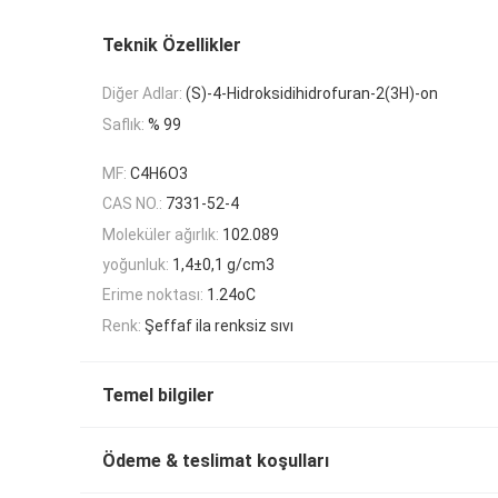
Teknik Özellikler
Diğer Adlar:
(S)-4-Hidroksidihidrofuran-2(3H)-on
Saflık:
% 99
MF:
C4H6O3
CAS NO.:
7331-52-4
Moleküler ağırlık:
102.089
yoğunluk:
1,4±0,1 g/cm3
Erime noktası:
1.24oC
Renk:
Şeffaf ila renksiz sıvı
Temel bilgiler
Ödeme & teslimat koşulları