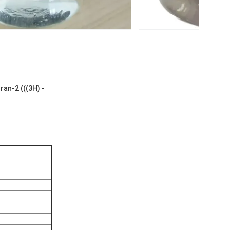
an-2 (((3H) -