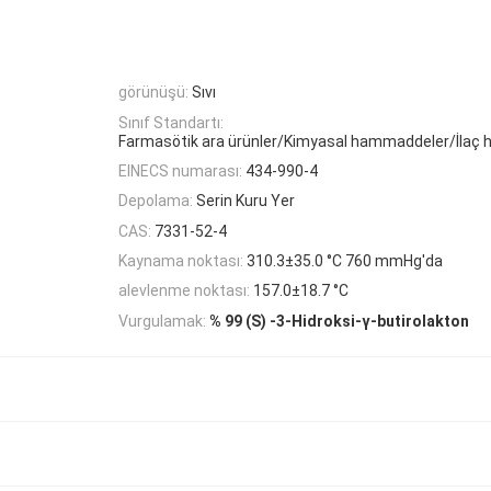
görünüşü:
Sıvı
Sınıf Standartı:
Farmasötik ara ürünler/Kimyasal hammaddeler/İlaç
EINECS numarası:
434-990-4
Depolama:
Serin Kuru Yer
CAS:
7331-52-4
Kaynama noktası:
310.3±35.0 °C 760 mmHg'da
alevlenme noktası:
157.0±18.7 °C
Vurgulamak:
% 99 (S) -3-Hidroksi-γ-butirolakton