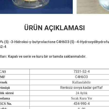
ÜRÜN AÇIKLAMASI
99% (S) -3-Hidroksi-γ-butyrolactone C4H6O3 (S) -4-Hydroxydihydrofur
52-4
arı: Kapalı ve serin ve kuru bir ortamda saklanmalıdır.
7331-52-4
CAS
C4H6O3
MF
rnek
Kullanılabilir
Renksiz sıvıya kadar şeffaf
rünüşü
lık süresi
24 Aylık
polama
Sıcak Kuru Yer
434-990-4
ECS No.