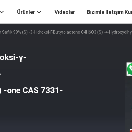
Ürünler
Videolar
Bizimle Iletişim Ku
 Saflık 99% (S) -3-Hidroksi-Γ-Butyrolactone C4H6O3 (S) -4-Hydroxydih
oksi-γ-
-
) -one CAS 7331-