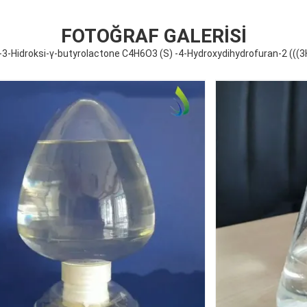
FOTOĞRAF GALERISI
 -3-Hidroksi-γ-butyrolactone C4H6O3 (S) -4-Hydroxydihydrofuran-2 (((