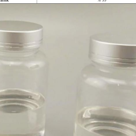
aflık
% 99