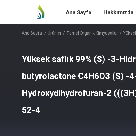
Ana Sayfa
Hakkımızda
Ana Sayfa
/
Ürünler
/
Temel Organik Kimyasallar
/
Yüksek
Yüksek saflık 99% (S) -3-Hidr
butyrolactone C4H6O3 (S) -4
Hydroxydihydrofuran-2 (((3H
52-4