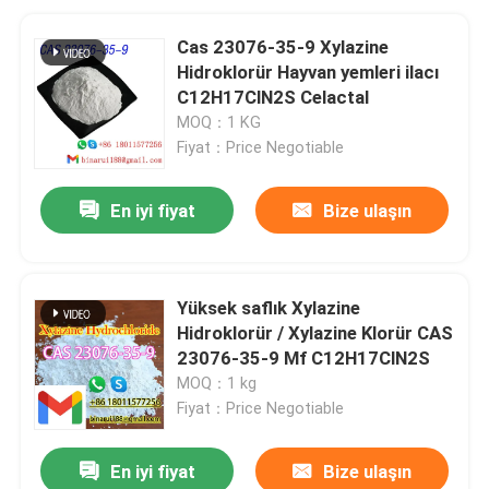
Cas 23076-35-9 Xylazine
Hidroklorür Hayvan yemleri ilacı
C12H17ClN2S Celactal
MOQ：1 KG
Fiyat：Price Negotiable
En iyi fiyat
Bize ulaşın
Yüksek saflık Xylazine
Hidroklorür / Xylazine Klorür CAS
23076-35-9 Mf C12H17ClN2S
MOQ：1 kg
Fiyat：Price Negotiable
En iyi fiyat
Bize ulaşın