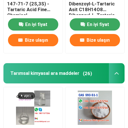
147-71-7 (2S,3S) -
Dibenzoyl-L-Tartaric
Tartaric Acid Fine
Asit C18H14O8
Chemical
Dibenzoyl-L-Tartaric
Intermediates Gıda
CAS 2743-38-6
En iyi fiyat
En iyi fiyat
kalitesi
Bize ulaşın
Bize ulaşın
Tarımsal kimyasal ara maddeler
(26)