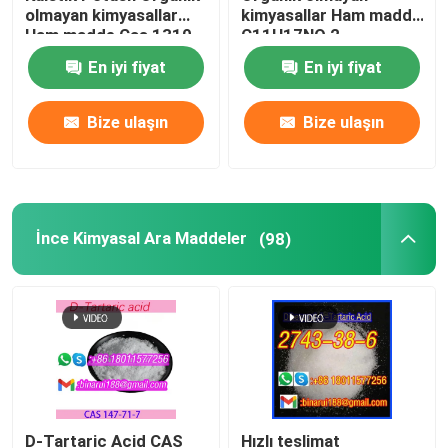
olmayan kimyasallar
kimyasallar Ham madde
Ham madde Cas 1310-
C11H17NO 2-
Laboratuvar bardakları
58-3
Benzylamino-2-Methyl-
En iyi fiyat
En iyi fiyat
1-Propanol
Laboratuvar Funnelleri
Bize ulaşın
Bize ulaşın
Tatlandırıcı Ajanlar
İnce Kimyasal Ara Maddeler
(98)
D-Tartaric Acid CAS
Hızlı teslimat