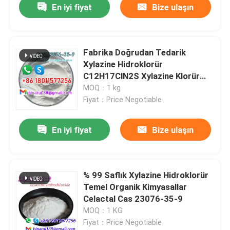
En iyi fiyat
Bize ulaşın
Fabrika Doğrudan Tedarik
Xylazine Hidroklorür
C12H17ClN2S Xylazine Klorür
CAS 23076-35-9
MOQ：1 kg
Fiyat：Price Negotiable
En iyi fiyat
Bize ulaşın
% 99 Saflık Xylazine Hidroklorür
Temel Organik Kimyasallar
Celactal Cas 23076-35-9
MOQ：1 KG
Fiyat：Price Negotiable