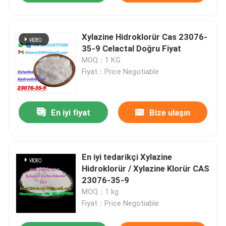
Xylazine Hidroklorür Cas 23076-
35-9 Celactal Doğru Fiyat
MOQ：1 KG
Fiyat：Price Negotiable
En iyi fiyat
Bize ulaşın
En iyi tedarikçi Xylazine
Hidroklorür / Xylazine Klorür CAS
23076-35-9
MOQ：1 kg
Fiyat：Price Negotiable