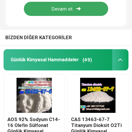
Hakkımızda
Fabrika turu
BİZDEN DİĞER KATEGORİLER
Kalite kontrol
Günlük Kimyasal Hammaddeler
(49)
Bir teklif isteği
Günlük Kimyasal Hammaddeler
Organik olmayan kimyasallar ham madde
AOS 92% Sodyum C14-
CAS 13463-67-7
16 Olefin Sülfonat
Titanyum Dioksit O2Ti
İnce Kimyasal Ara Maddeler
Günlük Kimyasal
Günlük Kimyasal