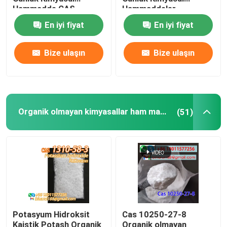
Hammadde CAS
Hammaddeler
68439-57-6
Titanyum Oksit Beyaz
En iyi fiyat
En iyi fiyat
Tarımsal kimyasal ara maddeler
Toz
Bize ulaşın
Bize ulaşın
Temel Organik Kimyasallar
ilaç hammaddeleri
Organik olmayan kimyasallar ham madde
(51)
Kimyasal gıda katkı maddeleri
Hayvan Yemi Katkıları
Kozmetik Katkıları
Potasyum Hidroksit
Cas 10250-27-8
Laboratuvar cam şişeleri
Kaistik Potash Organik
Organik olmayan