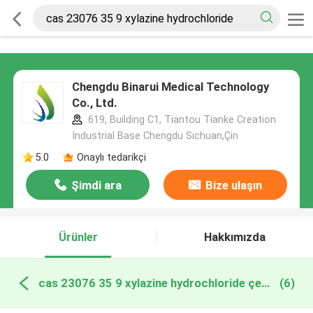
Chengdu Binarui Medical Technology
Co., Ltd.
619, Building C1, Tiantou Tianke Creation
Industrial Base Chengdu Sichuan,Çin
5.0
Onaylı tedarikçi
Şimdi ara
Bize ulaşın
Ürünler
Hakkımızda
cas 23076 35 9 xylazine hydrochloride çevrimiçi üretim
(6)