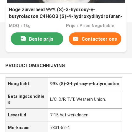
Hoge zuiverheid 99% (S)-3-hydroxy-γ-
butyrolacton C4H6O3 (S)-4-hydroxydihydrofuran-
2(3H) -one CAS 7331-52-4
MOQ：1kg
Prijs：Price Negotiable
Beste prijs
Contacteer ons
PRODUCTOMSCHRIJVING
Hoog licht:
99% (S)-3-hydroxy-γ-butyrolacton
Betalingsconditie
L/C, D/P, T/T, Western Union,
s
Levertijd
7-15 het werkdagen
Merknaam
7331-52-4