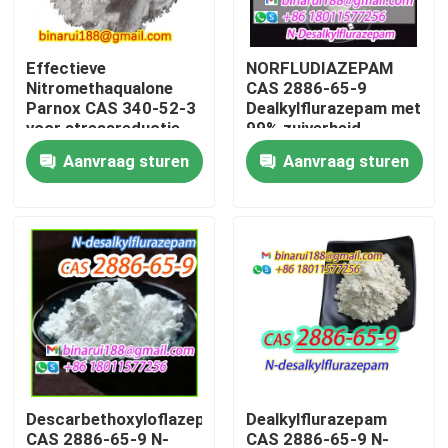
Over ons
Effectieve
NORFLUDIAZEPAM
Nitromethaqualone
CAS 2886-65-9
Parnox CAS 340-52-3
Dealkylflurazepam met
Fabriekstocht
voor stressreductie
99% zuiverheid
Aanvraag sturen
Aanvraag sturen
Kwaliteitscontrole
Vraag een offerte
Dagelijkse chemische grondstoffen
Anorganische Chemische producten Grondstof
Descarbethoxyloflazepate
Dealkylflurazepam
fijne chemische tussenpersonen
CAS 2886-65-9 N-
CAS 2886-65-9 N-