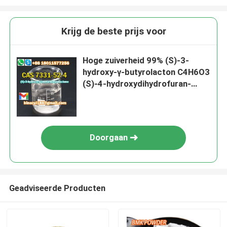
Krijg de beste prijs voor
Hoge zuiverheid 99% (S)-3-
hydroxy-γ-butyrolacton C4H6O3
(S)-4-hydroxydihydrofuran-
2(3H) -one CAS 7331-52-4
Doorgaan
Geadviseerde Producten