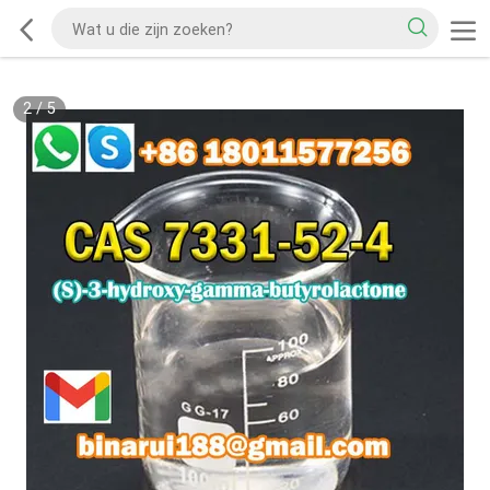
2
/
5