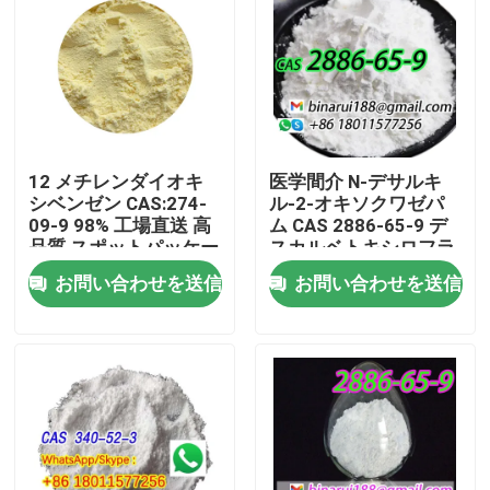
12 メチレンダイオキ
医学間介 N-デサルキ
シベンゼン CAS:274-
ル-2-オキソクワゼパ
09-9 98% 工場直送 高
ム CAS 2886-65-9 デ
品質 スポットパッケー
スカルベトキシロフラ
ジ
ゼパート 固体形での整
お問い合わせを送信
お問い合わせを送信
然とした固体
家へ
製品
ビデオ