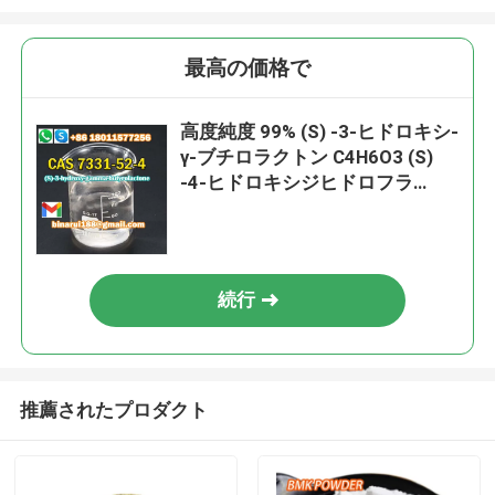
最高の価格で
高度純度 99% (S) -3-ヒドロキシ-
γ-ブチロラクトン C4H6O3 (S)
-4-ヒドロキシジヒドロフラ
ン-2(3H) -1 CAS 7331-52-4
続行
推薦されたプロダクト