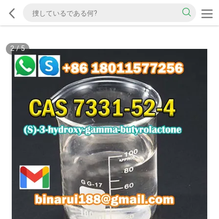
2
/
5