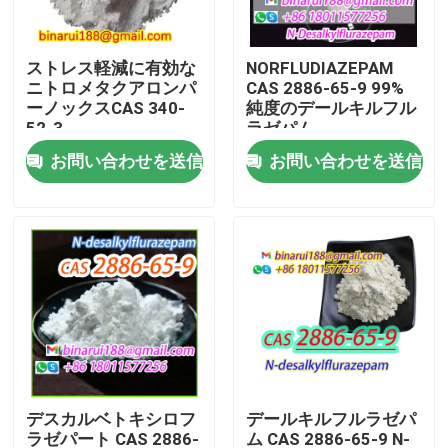
わたしたち に つい て
ストレス軽減に有効な
NORFLUDIAZEPAM
ニトロメタクアロンパ
CAS 2886-65-9 99%
ーノックスCAS 340-
純度のデールキルフル
工場 ツアー
52-3
ラゼパム
お問い合わせを送信
お問い合わせを送信
品質管理
引金 を 求め て ください
日常化学原材料
無機化学薬品の原料
デスカルベトキシロフ
デールキルフルラゼパ
良い化学中間物
ラゼパート CAS 2886-
ム CAS 2886-65-9 N-