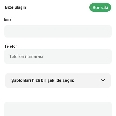
Bize ulaşın
Sonraki
Email
Telefon
Şablonları hızlı bir şekilde seçin:
Ürün fiyatı
Min.order quantity
Bir numune isteyin
Daha fazla detay