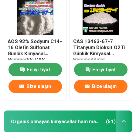
AOS 92% Sodyum C14-
CAS 13463-67-7
16 Olefin Sülfonat
Titanyum Dioksit O2Ti
Günlük Kimyasal
Günlük Kimyasal
Hammadde CAS
Hammaddeler
68439-57-6
Titanyum Oksit Beyaz
En iyi fiyat
En iyi fiyat
Toz
Bize ulaşın
Bize ulaşın
Evde
Ürün
Organik olmayan kimyasallar ham madde
(51)
Videolar