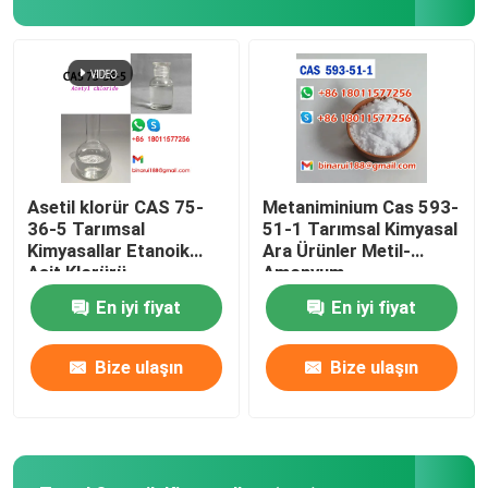
Laboratuvar bardakları
Laboratuvar Funnelleri
Tatlandırıcı Ajanlar
Asetil klorür CAS 75-
Metaniminium Cas 593-
36-5 Tarımsal
51-1 Tarımsal Kimyasal
Kimyasallar Etanoik
Ara Ürünler Metil-
Asit Klorürü
Amonyum
En iyi fiyat
En iyi fiyat
Bize ulaşın
Bize ulaşın