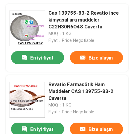
Cas 139755-83-2 Revatio ince
kimyasal ara maddeler
C22H30N6O4S Caverta
MOQ：1 KG
Fiyat：Price Negotiable
En iyi fiyat
Bize ulaşın
Revatio Farmasötik Ham
Maddeler CAS 139755-83-2
Caverta
MOQ：1 KG
Fiyat：Price Negotiable
En iyi fiyat
Bize ulaşın