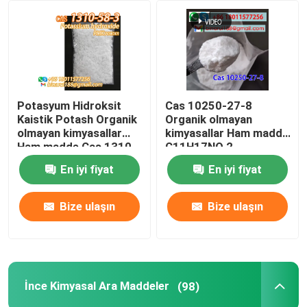
Hakkımızda
Fabrika turu
Potasyum Hidroksit
Cas 10250-27-8
Kaistik Potash Organik
Organik olmayan
Kalite kontrol
olmayan kimyasallar
kimyasallar Ham madde
Ham madde Cas 1310-
C11H17NO 2-
58-3
Benzylamino-2-Methyl-
En iyi fiyat
En iyi fiyat
Bir teklif isteği
1-Propanol
Bize ulaşın
Bize ulaşın
Günlük Kimyasal Hammaddeler
Organik olmayan kimyasallar ham madde
İnce Kimyasal Ara Maddeler
(98)
İnce Kimyasal Ara Maddeler