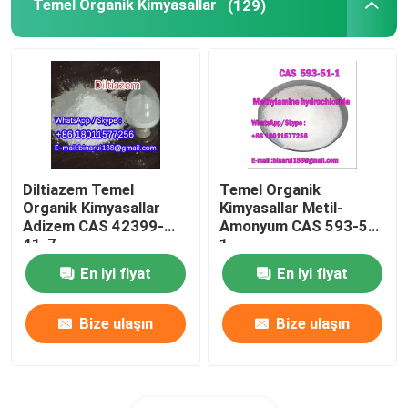
Temel Organik Kimyasallar
(129)
Diltiazem Temel
Temel Organik
Organik Kimyasallar
Kimyasallar Metil-
Adizem CAS 42399-
Amonyum CAS 593-51-
41-7
1
En iyi fiyat
En iyi fiyat
Bize ulaşın
Bize ulaşın