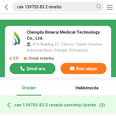
Chengdu Binarui Medical Technology
Co., Ltd.
619, Building C1, Tiantou Tianke Creation
Industrial Base Chengdu Sichuan,Çin
5.0
Onaylı tedarikçi
Şimdi ara
Bize ulaşın
Ürünler
Hakkımızda
cas 139755 83 2 revatio çevrimiçi üretim
(3)