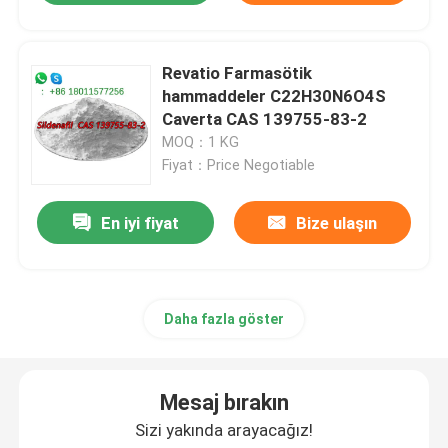
Revatio Farmasötik
hammaddeler C22H30N6O4S
Caverta CAS 139755-83-2
MOQ：1 KG
Fiyat：Price Negotiable
En iyi fiyat
Bize ulaşın
Daha fazla göster
Mesaj bırakın
Sizi yakında arayacağız!