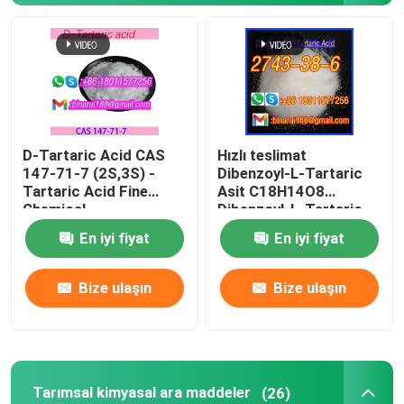
Tarımsal kimyasal ara maddeler
Temel Organik Kimyasallar
D-Tartaric Acid CAS
Hızlı teslimat
ilaç hammaddeleri
147-71-7 (2S,3S) -
Dibenzoyl-L-Tartaric
Tartaric Acid Fine
Asit C18H14O8
Chemical
Dibenzoyl-L-Tartaric
Kimyasal gıda katkı maddeleri
Intermediates Gıda
CAS 2743-38-6
En iyi fiyat
En iyi fiyat
kalitesi
Hayvan Yemi Katkıları
Bize ulaşın
Bize ulaşın
Kozmetik Katkıları
Laboratuvar cam şişeleri
Tarımsal kimyasal ara maddeler
(26)