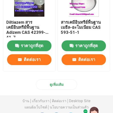
Diltiazem สาร
สารเคมีอินทรีย์พื้นฐาน
เคมีอินทรีย์พื้นฐาน
เมธีล-อะโมเนียม CAS
Adizem CAS 42399-
593-51-1
41-7
ราคาถูกที่สุด
ราคาถูกที่สุด
ติดต่อเรา
ติดต่อเรา
ดูเพิ่มเติม
บ้าน
เกี่ยวกับเรา
ติดต่อเรา
Desktop Site
แผนผังเว็บไซต์
นโยบายความเป็นส่วนตัว