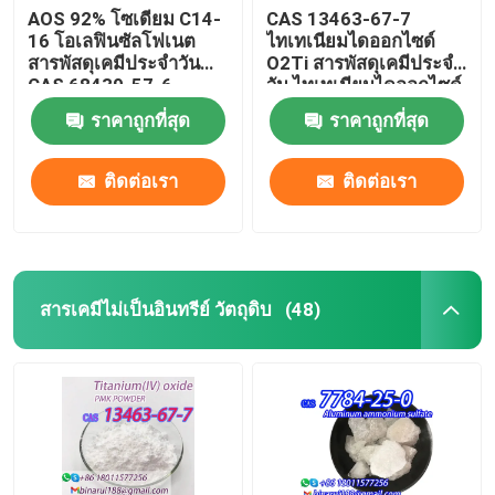
AOS 92% โซเดียม C14-
CAS 13463-67-7
16 โอเลฟินซัลโฟเนต
ไทเทเนียมไดออกไซด์
สารพัสดุเคมีประจําวัน
O2Ti สารพัสดุเคมีประจํา
CAS 68439-57-6
วัน ไทเทเนียมไดออกไซด์
ขาวผง
ราคาถูกที่สุด
ราคาถูกที่สุด
ติดต่อเรา
ติดต่อเรา
สารเคมีไม่เป็นอินทรีย์ วัตถุดิบ
(48)