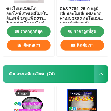
ขาวไทเทเนียมได
CAS 7784-25-0 อลูมิ
ออกไซด์ สารเคมีไม่เป็น
เนียมอะโมเนียมซัลฟาต
อินทรีย์ วัสดุแท้ O2Ti
H4AlNO8S2 อัมโมเนีย
ไทเทเนียมไดออกไซด์
มอัลลูมิเนียมแห้ง
CAS 13463-67-7
ราคาถูกที่สุด
ราคาถูกที่สุด
ติดต่อเรา
ติดต่อเรา
ตัวกลางเคมีละเอียด
(74)