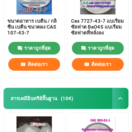
ขนาดอาหาร เบตีน / กลิ
Cas 7727-43-7 แบเรียม
ซีน เบตีน ขนาดผง CAS
ซัลฟาต BaO4S แบเรียม
107-43-7
ซัลฟาตที่หลั่งลง
ราคาถูกที่สุด
ราคาถูกที่สุด
ติดต่อเรา
ติดต่อเรา
สารเคมีอินทรีย์พื้นฐาน
(104)