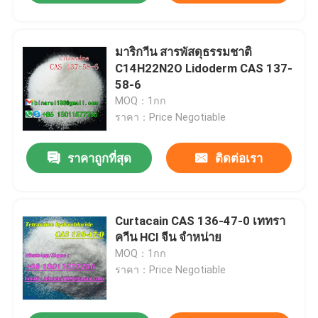
มาริกาีน สารพัสดุธรรมชาติ
C14H22N2O Lidoderm CAS 137-
58-6
MOQ：1กก
ราคา：Price Negotiable
ราคาถูกที่สุด
ติดต่อเรา
Curtacain CAS 136-47-0 เททรา
คาีน HCl จีน จําหน่าย
MOQ：1กก
ราคา：Price Negotiable