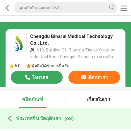
Chengdu Binarui Medical Technology
Co., Ltd.
619, Building C1, Tiantou Tianke Creation
Industrial Base Chengdu Sichuan,ประเทศจีน
5.0
ผู้ผลิตได้รับการยืนยัน
โทรเลย
ติดต่อเรา
ผลิตภัณฑ์
เกี่ยวกับเรา
ประเทศจีน วัตถุดิบยา
(68)