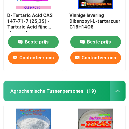
D-Tartaric Acid CAS
Vinnige levering
147-71-7 (2S,3S) -
Dibenzoyl-L-tartarzuur
Tartaric Acid fijne
C18H14O8
chemische
tussenproducten
Beste prijs
Beste prijs
Contacteer ons
Contacteer ons
Agrochemische Tussenpersonen
(19)