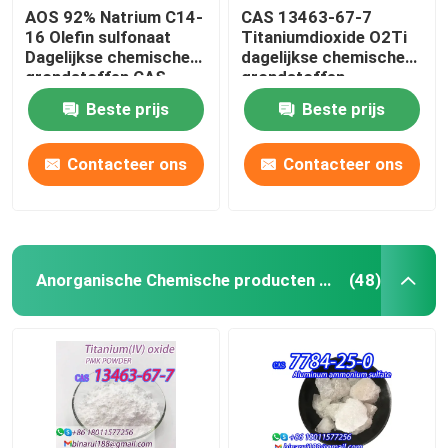
AOS 92% Natrium C14-
CAS 13463-67-7
16 Olefin sulfonaat
Titaniumdioxide O2Ti
Dagelijkse chemische
dagelijkse chemische
grondstoffen CAS
grondstoffen
68439-57-6
Titaniumoxide wit
Beste prijs
Beste prijs
poeder
Contacteer ons
Contacteer ons
Anorganische Chemische producten Grondstof
(48)