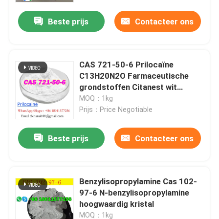
Beste prijs
Contacteer ons
CAS 721-50-6 Prilocaïne
C13H20N2O Farmaceutische
grondstoffen Citanest wit
poeder
MOQ：1kg
Prijs：Price Negotiable
Beste prijs
Contacteer ons
Thuis
Benzylisopropylamine Cas 102-
Producten
97-6 N-benzylisopropylamine
hoogwaardig kristal
Video's
MOQ：1kg