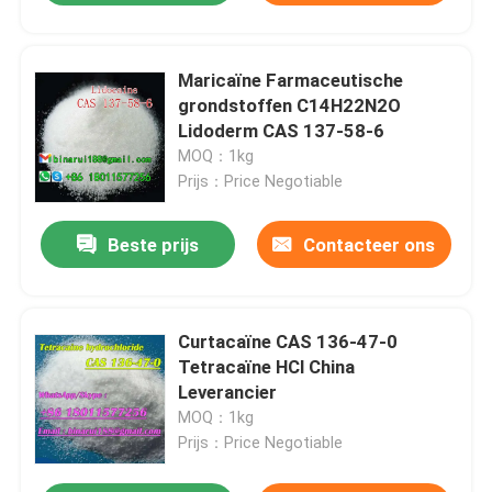
Maricaïne Farmaceutische
grondstoffen C14H22N2O
Lidoderm CAS 137-58-6
MOQ：1kg
Prijs：Price Negotiable
Beste prijs
Contacteer ons
Curtacaïne CAS 136-47-0
Tetracaïne HCl China
Leverancier
MOQ：1kg
Prijs：Price Negotiable