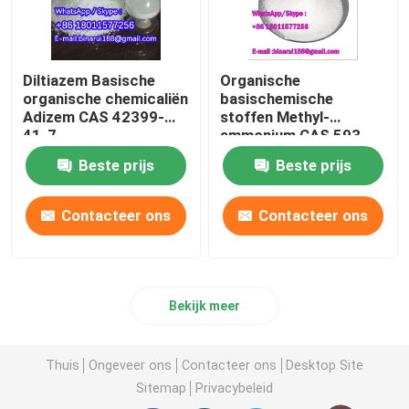
Diltiazem Basische
Organische
organische chemicaliën
basischemische
Adizem CAS 42399-
stoffen Methyl-
41-7
ammonium CAS 593-
51-1
Beste prijs
Beste prijs
Contacteer ons
Contacteer ons
Bekijk meer
Thuis
Ongeveer ons
Contacteer ons
Desktop Site
Sitemap
Privacybeleid