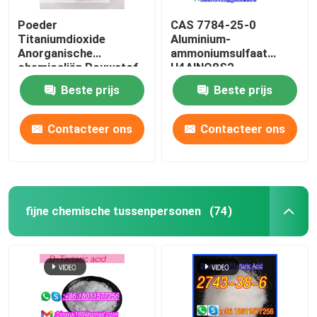
Poeder
CAS 7784-25-0
Titaniumdioxide
Aluminium-
Anorganische
ammoniumsulfaat
chemicaliën Rouwstof
H4AlNO8S2
O2Ti Titaniumoxide
Uitgedroogd
Beste prijs
Beste prijs
CAS 13463-67-7
ammoniumalum
Contacteer ons
Contacteer ons
fijne chemische tussenpersonen
(74)