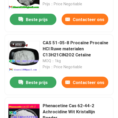
Prijs：Price Negotiable
Over ons
Beste prijs
Contacteer ons
Fabriekstocht
CAS 51-05-8 Procaïne Procaïne
Kwaliteitscontrole
HCl Ruwe materialen
C13H21ClN2O2 Cetaïne
MOQ：1kg
Vraag een offerte
Prijs：Price Negotiable
Dagelijkse chemische grondstoffen
Beste prijs
Contacteer ons
Anorganische Chemische producten Grondstof
Phenacetine Cas 62-44-2
Achrocidine Wit Kristallijn
fijne chemische tussenpersonen
Poeder