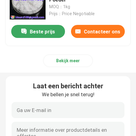
MOQ：1kg
Prijs：Price Negotiable
Agrochemische Tussenpersonen
Beste prijs
Contacteer ons
Organische basischemische stoffen
Farmaceutische Grondstoffen
Bekijk meer
Chemische levensmiddelenadditieven
Laat een bericht achter
Dierenvoeradditieven
We bellen je snel terug!
Cosmetische toevoegingen
Glaslaboratoriumflessen