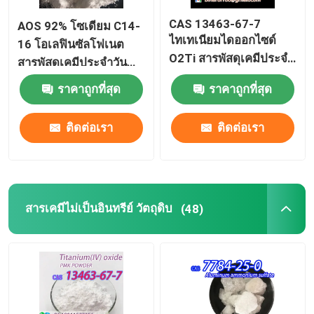
CAS 13463-67-7
AOS 92% โซเดียม C14-
เครื่องแก้วห้องปฏิบัติการ
ไทเทเนียมไดออกไซด์
16 โอเลฟินซัลโฟเนต
O2Ti สารพัสดุเคมีประจํา
สารพัสดุเคมีประจําวัน
วัน ไทเทเนียมไดออกไซด์
ช่องลานปฏิบัติการ
CAS 68439-57-6
ราคาถูกที่สุด
ราคาถูกที่สุด
ขาวผง
สารแต่งกลิ่น
ติดต่อเรา
ติดต่อเรา
สารเคมีไม่เป็นอินทรีย์ วัตถุดิบ
(48)