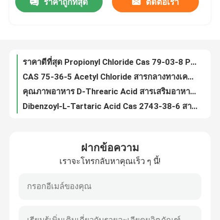
ราคาถูกที่สุด
ติดต่อเรา
4-เมท็อกซี่เบนโซอิกแอซิด สารพัสดุผลิตภัณฑ์ CAS 100-09-4 P-aninic acid
ขายร้อน Ethyl 2-Phenylacetoacetate/2-Phenylacetoacetic Acid Ethyl Ester Cas 5413-05-8
เกี่ยวกับเรา
CAS 20320-59-6 ไดเอธิล ((เฟนิลเอเซติล) มาโลเนต / ไดเอธิล 2- ((2-เฟนิลเอเซติล) โปรปานดิโอเนต
CAS 10250-27-8 สารเคมีไม่เป็นอินทรีย์ วัสดุแท้ C11H17NO 2-เบนซิลามิโน-2-เมธีล-1-โปรปาโนล
ทัวร์โรงงาน
ราคาดีที่สุด Propionyl Chloride Cas 79-03-8 Propionic Acid Chloride ราคาดีที่สุด
CAS 75-36-5 Acetyl Chloride สารกลางทางเคมีละเอียด Ethanoylcholride
ควบคุมคุณภาพ
คุณภาพอาหาร D-Threaric Acid สารเสริมอาหารทางเคมี Cas 147-71-7
Dibenzoyl-L-Tartaric Acid Cas 2743-38-6 สารเสริมอาหารทางเคมี
Cas 62708-56-9 L-DBTA/L(-) - Dibenzoyl-L-tartatic acid monohydrate อาหารที่มีสารสกัด
ขอใบเสนอราคา
CAS 52190-28-0 1-โปรปาโนน, 1-(1,3-เบนโซดีโอโซล-5-ไล) -2-บรอม-C10H9BrO3 1-(1,3-เบนโซดีโอโซล-5-ไล) -2-บรอมโพรปาน-1-อน
ฝากข้อความ
1,1-dimethylethylester, ((s) -13a-tetrahydro-8-bromo-9-oxo CAS 84379-13-5 เบรตาเซนิล
วัตถุดิบเคมีรายวัน
เราจะโทรกลับหาคุณเร็ว ๆ นี้!
ราคาถูก 4-เมธิลโปรปิโอเฟโนน CAS 5337-93-9 1- ((p-Tolyl) Propan-1-one
Cas 7553-56-2 สารพัสดุเคมีประจําวัน ยอด I2 ยอดโมเลกุล
สารเคมีไม่เป็นอินทรีย์ วัตถุดิบ
CAS 7723-14-0 โฟสฟอรัส สารกลางทางเคมีเกษตร
กรดไฮโดรยอด HI HYDRIODIC ACID ((AMPULE) Cas 10034-85-2 น้ําเหลืองอ่อนโปร่ง
ตัวกลางเคมีละเอียด