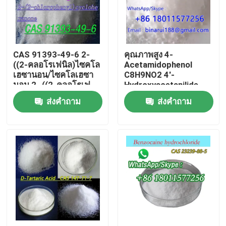
เกี่ยวกับเรา
CAS 91393-49-6 2-
คุณภาพสูง 4-
ทัวร์โรงงาน
((2-คลอโรเฟนิล)ไซคโล
Acetamidophenol
เฮซานอน/ไซคโลเฮซา
C8H9NO2 4'-
นอน,2- ((2-คลอโรเฟ
Hydroxyacetanilide
ควบคุมคุณภาพ
นิล)
CAS 103-90-2
ส่งคำถาม
ส่งคำถาม
ขอใบเสนอราคา
วัตถุดิบเคมีรายวัน
สารเคมีไม่เป็นอินทรีย์ วัตถุดิบ
ตัวกลางเคมีละเอียด