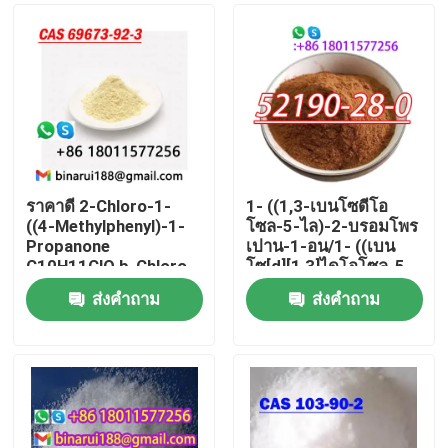
ราคาดี 2-Chloro-1-
1- ((1,3-เบนโซดีโอ
((4-Methylphenyl)-1-
โซล-5-ไล)-2-บรอมโพร
Propanone
เปาน-1-อน/1- ((เบน
C10H11ClO b-Chloro-
โซ[d][1,3]ไดโอโซล-5-
4-
ไล)-2-บรอมโพรเปา
ส่งคำถาม
ส่งคำถาม
methylpropiophenone
น-1-อน CAS 52190-
บ้าน
Cas 69673-92-3
28-0
สินค้า
วิดีโอ