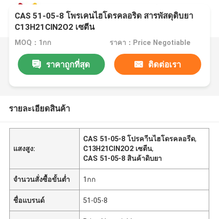
CAS 51-05-8 โพรเคนไฮโดรคลอริด สารพัสดุดิบยา
C13H21ClN2O2 เซตีน
MOQ：1กก
ราคา：Price Negotiable
ราคาถูกที่สุด
ติดต่อเรา
รายละเอียดสินค้า
CAS 51-05-8 โปรคาีนไฮโดรคลอรีด
,
แสงสูง:
C13H21ClN2O2 เซตีน
,
CAS 51-05-8 สินค้าดิบยา
จำนวนสั่งซื้อขั้นต่ำ
1กก
ชื่อแบรนด์
51-05-8