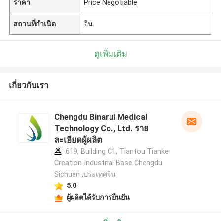
ราคา
Price Negotiable
สถานที่กำเนิด
จีน
ดูเพิ่มเติม
เกี่ยวกับเรา
Chengdu Binarui Medical
Technology Co., Ltd. ราย
ละเอียดผู้ผลิต
619, Building C1, Tiantou Tianke
Creation Industrial Base Chengdu
Sichuan ,ประเทศจีน
5.0
ผู้ผลิตได้รับการยืนยัน