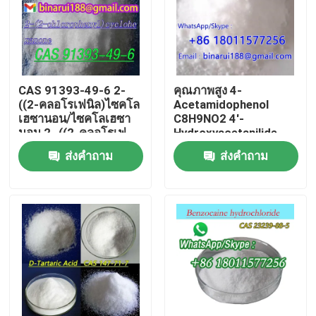
เกี่ยวกับเรา
ทัวร์โรงงาน
CAS 91393-49-6 2-
คุณภาพสูง 4-
((2-คลอโรเฟนิล)ไซคโล
Acetamidophenol
เฮซานอน/ไซคโลเฮซา
C8H9NO2 4'-
ควบคุมคุณภาพ
นอน,2- ((2-คลอโรเฟ
Hydroxyacetanilide
นิล)
CAS 103-90-2
ส่งคำถาม
ส่งคำถาม
ขอใบเสนอราคา
วัตถุดิบเคมีรายวัน
สารเคมีไม่เป็นอินทรีย์ วัตถุดิบ
ตัวกลางเคมีละเอียด