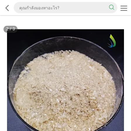
2
/
3