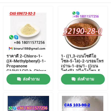
ราคาดี 2-Chloro-1-
1- ((1,3-เบนโซดีโอ
((4-Methylphenyl)-1-
โซล-5-ไล)-2-บรอมโพร
Propanone
เปาน-1-อน/1- ((เบน
C10H11ClO b-Chloro-
โซ[d][1,3]ไดโอโซล-5-
4-
ไล)-2-บรอมโพรเปา
บ้าน
ส่งคำถาม
ส่งคำถาม
methylpropiophenone
น-1-อน CAS 52190-
Cas 69673-92-3
28-0
สินค้า
วิดีโอ