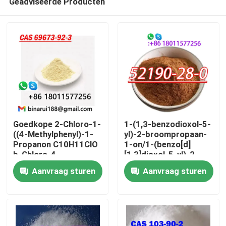
Geadviseerde Producten
Goedkope 2-Chloro-1-
1-(1,3-benzodioxol-5-
((4-Methylphenyl)-1-
yl)-2-broompropaan-
Propanon C10H11ClO
1-on/1-(benzo[d]
b-Chloro-4-
[1,3]dioxol-5-yl)-2-
Thuis
methylpropiophenon
broompropaan-1-on
Aanvraag sturen
Aanvraag sturen
Cas 69673-92-3
CAS 52190 -28-0
Producten
Video's