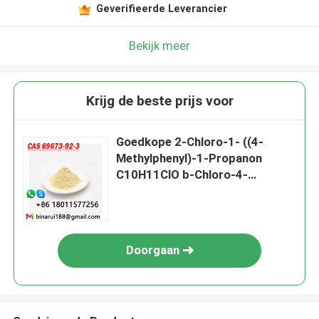
Geverifieerde Leverancier
Bekijk meer
Krijg de beste prijs voor
Goedkope 2-Chloro-1- ((4-
Methylphenyl)-1-Propanon
C10H11ClO b-Chloro-4-
methylpropiophenon Cas 69673-
92-3
Doorgaan