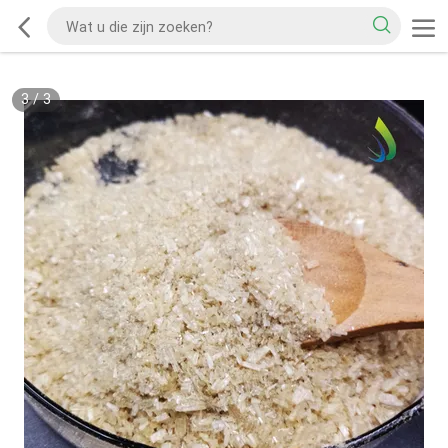
3
/
3