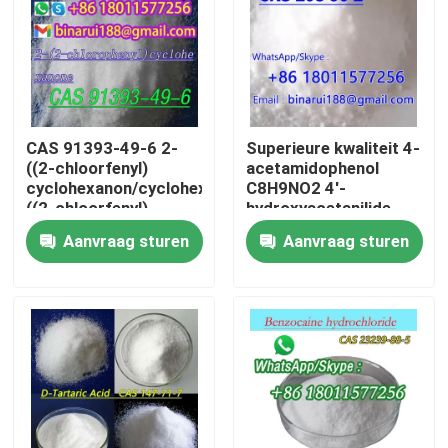
Over ons
Fabriekstocht
CAS 91393-49-6 2-
Superieure kwaliteit 4-
((2-chloorfenyl)
acetamidophenol
Kwaliteitscontrole
cyclohexanon/cyclohexanon,2-
C8H9NO2 4'-
((2-chloorfenyl)
hydroxyacetanilide
CAS 103-90-2
Aanvraag sturen
Aanvraag sturen
Vraag een offerte
Dagelijkse chemische grondstoffen
Anorganische Chemische producten Grondstof
fijne chemische tussenpersonen