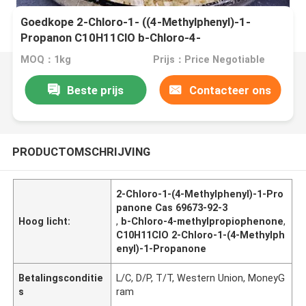
Goedkope 2-Chloro-1- ((4-Methylphenyl)-1-
Propanon C10H11ClO b-Chloro-4-
methylpropiophenon Cas 69673-92-3
MOQ：1kg
Prijs：Price Negotiable
Beste prijs
Contacteer ons
PRODUCTOMSCHRIJVING
2-Chloro-1-(4-Methylphenyl)-1-Pro
panone Cas 69673-92-3
Hoog licht:
,
b-Chloro-4-methylpropiophenone
,
C10H11ClO 2-Chloro-1-(4-Methylph
enyl)-1-Propanone
Betalingsconditie
L/C, D/P, T/T, Western Union, MoneyG
s
ram