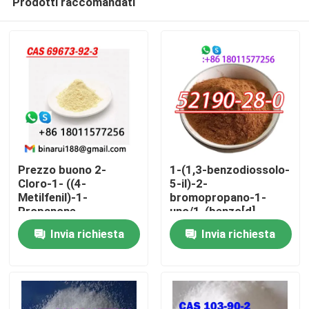
Prodotti raccomandati
Prezzo buono 2-
1-(1,3-benzodiossolo-
Cloro-1- ((4-
5-il)-2-
Metilfenil)-1-
bromopropano-1-
Propanone
uno/1-(benzo[d]
Casa.
C10H11ClO b-Cloro-
[1,3]diossolo-5-il)-2-
Invia richiesta
Invia richiesta
4-Metilpropiophenone
bromopropano-1-uno
Cas 69673-92-3
CAS 52190-28-0
Prodotti
Video