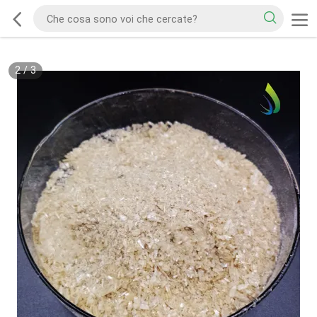
2
/
3