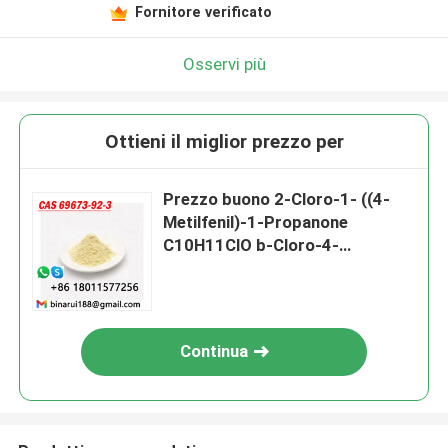
Fornitore verificato
Osservi più
Ottieni il miglior prezzo per
Prezzo buono 2-Cloro-1- ((4-
Metilfenil)-1-Propanone
C10H11ClO b-Cloro-4-
Metilpropiophenone Cas 69673-
92-3
Continua