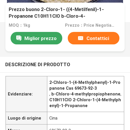
Prezzo buono 2-Cloro-1- ((4-Metilfenil)-1-
Propanone C10H11ClO b-Cloro-4-
Metilpropiophenone Cas 69673-92-3
MOQ：1kg
Prezzo：Price Negotiable
Miglior prezzo
Contattici
DESCRIZIONE DI PRODOTTO
2-Chloro-1-(4-Methylphenyl)-1-Pro
panone Cas 69673-92-3
Evidenziare:
,
b-Chloro-4-methylpropiophenone
,
C10H11ClO 2-Chloro-1-(4-Methylph
enyl)-1-Propanone
Luogo di origine
Cina