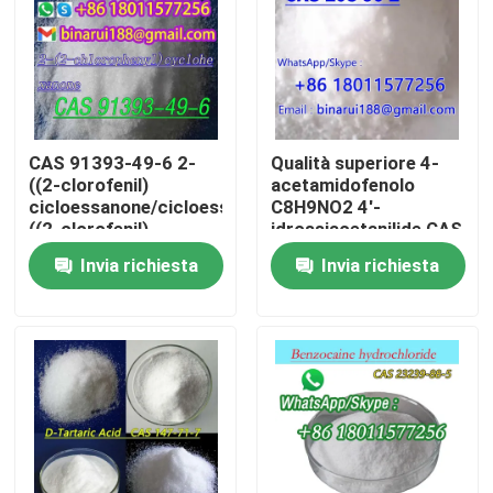
Su di noi
Visita alla fabbrica
CAS 91393-49-6 2-
Qualità superiore 4-
((2-clorofenil)
acetamidofenolo
Controllo della qualità
cicloessanone/cicloessanone,2-
C8H9NO2 4'-
((2-clorofenil)
idrossiacetanilide CAS
103-90-2
Invia richiesta
Invia richiesta
Chiedi un preventivo
Materie prime chimiche quotidiane
Materia prima dei prodotti chimici inorganici
mediatori chimici fini