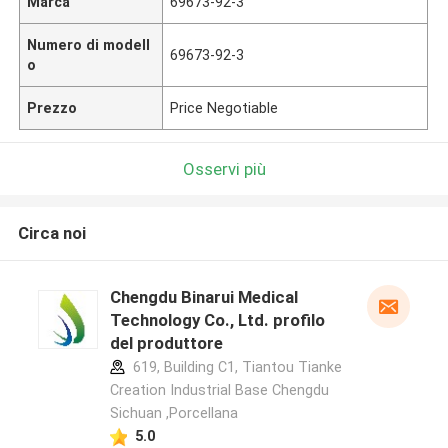
Marca
69673-92-3
Numero di modell
69673-92-3
o
Prezzo
Price Negotiable
Osservi più
Circa noi
Chengdu Binarui Medical
Technology Co., Ltd. profilo
del produttore
619, Building C1, Tiantou Tianke
Creation Industrial Base Chengdu
Sichuan ,Porcellana
5.0