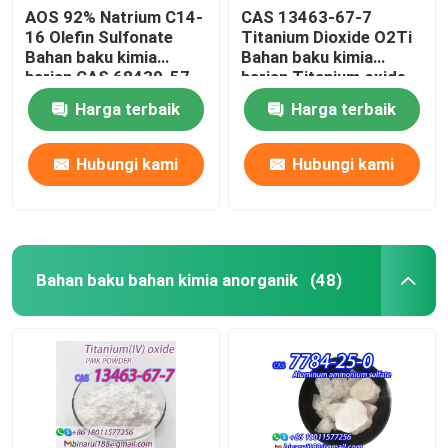
AOS 92% Natrium C14-
CAS 13463-67-7
16 Olefin Sulfonate
Titanium Dioxide O2Ti
Bahan baku kimia
Bahan baku kimia
harian CAS 68439-57-
harian Titanium oxide
6
white powder
Harga terbaik
Harga terbaik
Hubungi kami
Hubungi kami
Bahan baku bahan kimia anorganik
(48)