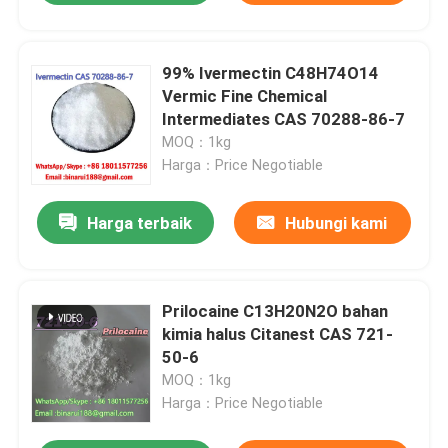
99% Ivermectin C48H74O14
Vermic Fine Chemical
Intermediates CAS 70288-86-7
MOQ：1kg
Harga：Price Negotiable
Harga terbaik
Hubungi kami
Prilocaine C13H20N2O bahan
kimia halus Citanest CAS 721-
50-6
MOQ：1kg
Harga：Price Negotiable