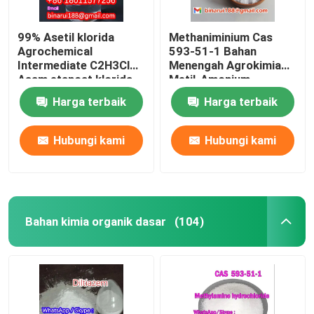
99% Asetil klorida
Methaniminium Cas
Agrochemical
593-51-1 Bahan
Intermediate C2H3ClO
Menengah Agrokimia
Asam etanoat klorida
Metil-Amonium
Harga terbaik
Harga terbaik
Hubungi kami
Hubungi kami
Bahan kimia organik dasar
(104)