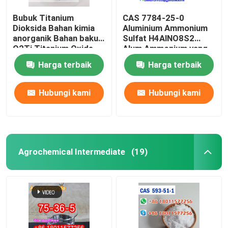
Bubuk Titanium
CAS 7784-25-0
Dioksida Bahan kimia
Aluminium Ammonium
anorganik Bahan baku
Sulfat H4AlNO8S2
O2Ti Titanium Oxide
Alum Ammonium yang
CAS 13463-67-7
Dikeringkan
Harga terbaik
Harga terbaik
Hubungi kami
Hubungi kami
Agrochemical Intermediate
(19)