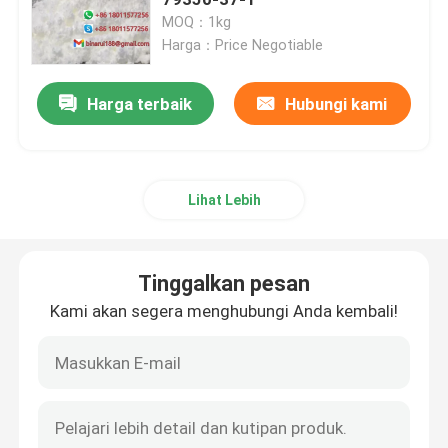
MOQ：1kg
Harga：Price Negotiable
Agrochemical Intermediate
Harga terbaik
Hubungi kami
Bahan kimia organik dasar
Bahan baku farmasi
Lihat Lebih
Aditif Makanan Kimia
Tinggalkan pesan
Aditif Pakan Ternak
Kami akan segera menghubungi Anda kembali!
Aditif Kosmetik
Botol Laboratorium Kaca