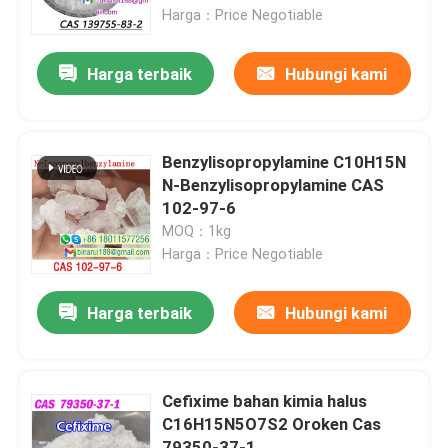
Harga：Price Negotiable
Tentang kami
Harga terbaik
Hubungi kami
Tur Pabrik
Benzylisopropylamine C10H15N
Kontrol kualitas
N-Benzylisopropylamine CAS
102-97-6
MOQ：1kg
Permintaan Penawaran
Harga：Price Negotiable
Bahan Baku Kimia Sehari-hari
Harga terbaik
Hubungi kami
Bahan baku bahan kimia anorganik
Cefixime bahan kimia halus
C16H15N5O7S2 Oroken Cas
Perantara Kimia Halus
79350-37-1