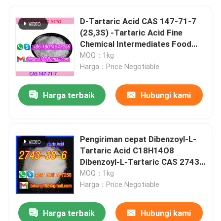
D-Tartaric Acid CAS 147-71-7
(2S,3S) -Tartaric Acid Fine
Chemical Intermediates Food
Grade
MOQ：1kg
Harga：Price Negotiable
Harga terbaik
Hubungi kami
Pengiriman cepat Dibenzoyl-L-
Tartaric Acid C18H14O8
Dibenzoyl-L-Tartaric CAS 2743-
38-6
MOQ：1kg
Harga：Price Negotiable
Harga terbaik
Hubungi kami