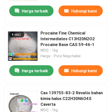
Harga terbaik
Hubungi kami
Procaine Fine Chemical
Intermediates C13H20N2O2
Procaine Base CAS 59-46-1
MOQ：1kg
Harga：Price Negotiable
Harga terbaik
Hubungi kami
Rumah
Cas 139755-83-2 Revatio bahan
Produk
kimia halus C22H30N6O4S
Caverta
Video
MOQ：1kg