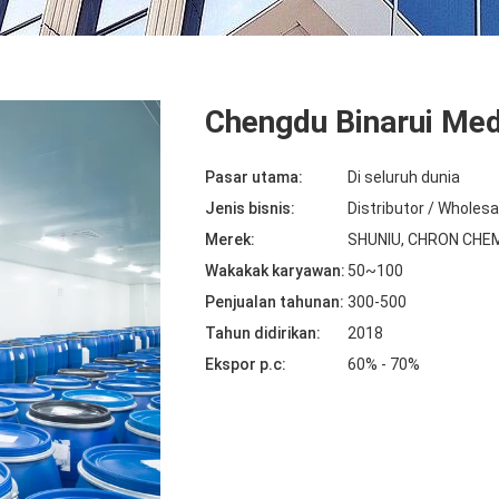
Chengdu Binarui Med
Pasar utama:
Di seluruh dunia
Jenis bisnis:
Distributor / Wholes
Merek:
SHUNIU, CHRON CHEM
Wakakak karyawan:
50~100
Penjualan tahunan:
300-500
Tahun didirikan:
2018
Ekspor p.c:
60% - 70%