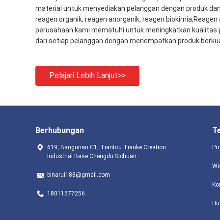
material untuk menyediakan pelanggan dengan produk dan l
reagen organik, reagen anorganik, reagen biokimia,Reagen 
perusahaan kami mematuhi untuk meningkatkan kualitas 
dari setiap pelanggan dengan menempatkan produk berkualita
Pelajari Lebih Lanjut>>
Berhubungan
T
619, Bangunan C1, Tiantou Tianke Creation
Pr
Industrial Base Chengdu Sichuan
Wi
binarui188@gmail.com
Ko
18011577256
Hu