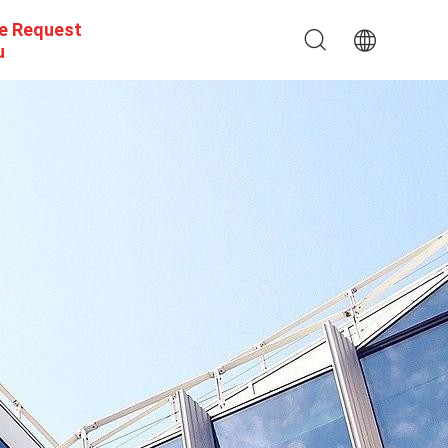
e Request
u