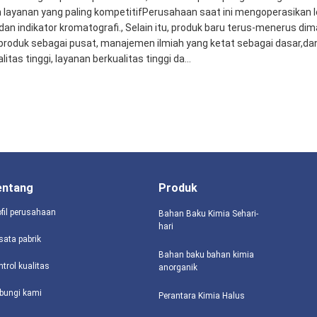
ayanan yang paling kompetitifPerusahaan saat ini mengoperasikan le
dan indikator kromatografi., Selain itu, produk baru terus-menerus d
produk sebagai pusat, manajemen ilmiah yang ketat sebagai dasar,
s tinggi, layanan berkualitas tinggi da...
entang
Produk
ofil perusahaan
Bahan Baku Kimia Sehari-
hari
sata pabrik
Bahan baku bahan kimia
ntrol kualitas
anorganik
bungi kami
Perantara Kimia Halus