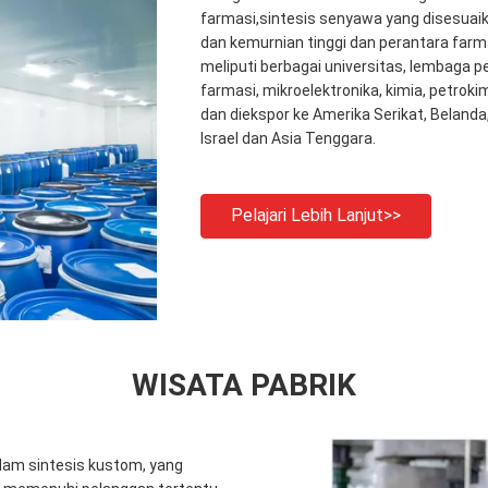
farmasi,sintesis senyawa yang disesuai
dan kemurnian tinggi dan perantara farm
meliputi berbagai universitas, lembaga pe
farmasi, mikroelektronika, kimia, petrokim
dan diekspor ke Amerika Serikat, Belanda
Israel dan Asia Tenggara.
Pelajari Lebih Lanjut>>
WISATA PABRIK
lam sintesis kustom, yang