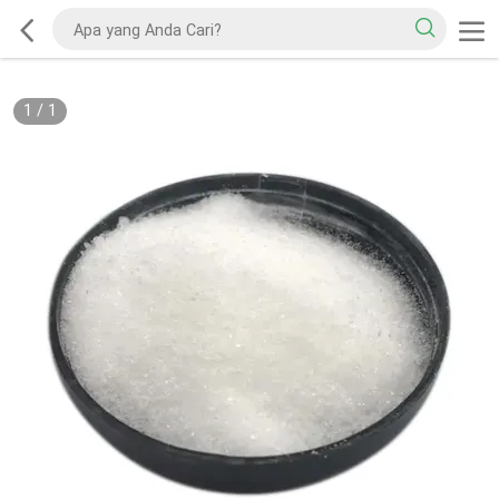
1
/
1