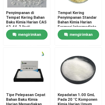
Penyimpanan di
Tempat Kering
Tempat Kering Bahan
Penyimpanan Standar
Baku Kimia Harian CAS
Bahan Kimia Harian
62-44-2 Ikuti
Farmasi Intermediate
Prosedur Penanganan
Grade Standar Ideal
mengirimkan
mengirimkan
Dosis yang
untuk manufaktur dan
Direkomendasikan
laboratorium
permintaan
permintaan
untuk Formulasi
Rumah
Produk
Tipe Pelepasan Cepat
Kepadatan 1.00 GmL
Bahan Baku Kimia
Pada 20 °C Komponen
Video
Harian Menyediakan
Kimia Harian Umum