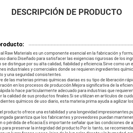
DESCRIPCIÓN DE PRODUCTO
producto:
cal Raw Materials es un componente esencial en la fabricación y formu
so diario.Diseñado para satisfacer las exigencias rigurosas de los in
o se distingue por su alta calidad, fiabilidad y eficiencia.Sirve como 
es industriales y comerciales donde se requieren ingredientes quími
to y una seguridad consistentes.
ve de las materias primas químicas diarias es su tipo de liberación ráp
gración en los procesos de producción.Mejora significativa de la eficien
 rápida lo hace particularmente adecuado para industrias que requier
la calidad de sus productos finales.Si se utilizan en artículos de cui
edientes químicos de uso diario, esta materia prima ayuda a agilizar los
l, el producto ofrece una estabilidad y una longevidad impresionantes
olongada garantiza que los fabricantes y proveedores puedan mantene
ón o pérdida de eficacia.Es importante señalar que las condiciones d
 para preservar la integridad del producto.Por lo tanto, se recomiend