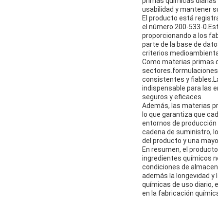
primas químicas diarias 
usabilidad y mantener su
El producto está regist
el número 200-533-0.Est
proporcionando a los fa
parte de la base de dato
criterios medioambienta
Como materias primas qu
sectores.formulaciones 
consistentes y fiables.L
indispensable para las 
seguros y eficaces.
Además, las materias pri
lo que garantiza que ca
entornos de producción 
cadena de suministro, lo
del producto y una mayor
En resumen, el producto
ingredientes químicos n
condiciones de almacen
además la longevidad y la
químicas de uso diario, 
en la fabricación químic