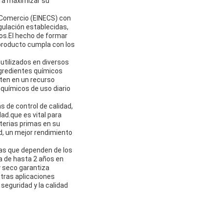
para maximizar su
l Comercio (EINECS) con
gulación establecidas,
ros.El hecho de formar
 producto cumpla con los
utilizados en diversos
ngredientes químicos
rten en un recurso
 químicos de uso diario
 de control de calidad,
ad.que es vital para
terias primas en su
d, un mejor rendimiento
ias que dependen de los
a de hasta 2 años en
 seco garantiza
otras aplicaciones
seguridad y la calidad