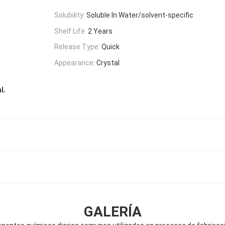
Solubility:
Soluble In Water/solvent-specific
Shelf Life:
2 Years
Release Type:
Quick
Appearance:
Crystal
,
l
GALERÍA