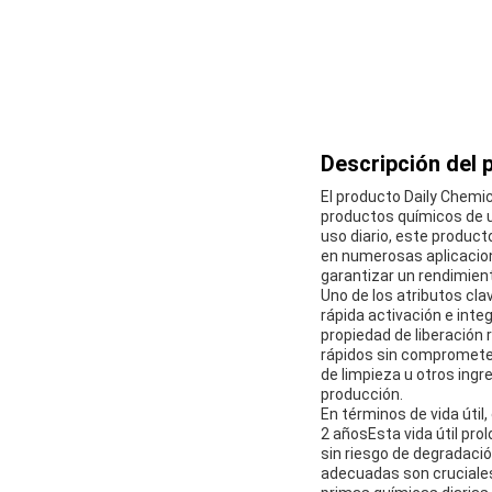
Descripción del 
El producto Daily Chemi
productos químicos de u
uso diario, este product
en numerosas aplicacion
garantizar un rendimien
Uno de los atributos cla
rápida activación e inte
propiedad de liberación
rápidos sin comprometer 
de limpieza u otros ingr
producción.
En términos de vida úti
2 añosEsta vida útil pr
sin riesgo de degradaci
adecuadas son cruciales