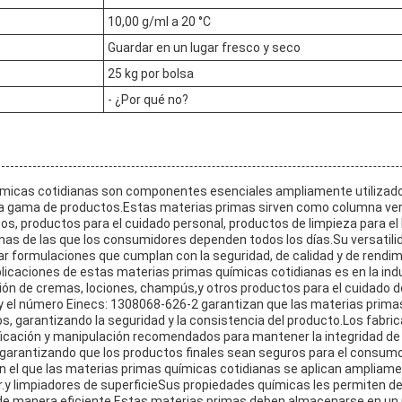
10,00 g/ml a 20 °C
Guardar en un lugar fresco y seco
25 kg por bolsa
- ¿Por qué no?
micas cotidianas son componentes esenciales ampliamente utilizados
a gama de productos.Estas materias primas sirven como columna vert
os, productos para el cuidado personal, productos de limpieza para el
nas de las que los consumidores dependen todos los días.Su versatilid
ar formulaciones que cumplan con la seguridad, de calidad y de rendim
aplicaciones de estas materias primas químicas cotidianas es en la in
ción de cremas, lociones, champús,y otros productos para el cuidado de
y el número Einecs: 1308068-626-2 garantizan que las materias prima
s, garantizando la seguridad y la consistencia del producto.Los fabri
ficación y manipulación recomendados para mantener la integridad de
, garantizando que los productos finales sean seguros para el consumo
 el que las materias primas químicas cotidianas se aplican ampliame
ar.y limpiadores de superficieSus propiedades químicas les permiten 
s de manera eficiente.Estas materias primas deben almacenarse en un r