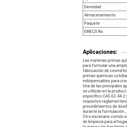
Densidad
Almacenamiento
Paquete
EINECS No
Aplicaciones:
Las materias primas quí
para formular una ampli
fabricación de cosmétic
primas químicas cotidia
indispensables para cre
Una de las principales 
se utilizan en la produc
específico CAS 62-44-2 
requisitos reglamentario
procedimientos de dosi
durante la formulación.
Otro escenario común en
de limpieza para el hog
la grasa y las bacteria