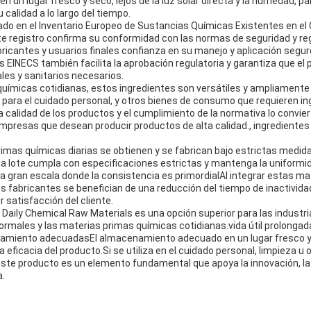
en un lugar fresco y seco, lejos de la luz solar directa y la humedad, 
 calidad a lo largo del tiempo.
rado en el Inventario Europeo de Sustancias Químicas Existentes en e
e registro confirma su conformidad con las normas de seguridad y re
bricantes y usuarios finales confianza en su manejo y aplicación segu
s EINECS también facilita la aprobación regulatoria y garantiza que el
les y sanitarios necesarios.
ímicas cotidianas, estos ingredientes son versátiles y ampliamente 
para el cuidado personal, y otros bienes de consumo que requieren i
a calidad de los productos y el cumplimiento de la normativa lo convie
empresas que desean producir productos de alta calidad., ingredientes
mas químicas diarias se obtienen y se fabrican bajo estrictas medidas
da lote cumpla con especificaciones estrictas y mantenga la uniformid
a gran escala donde la consistencia es primordialAl integrar estas ma
s fabricantes se benefician de una reducción del tiempo de inactivida
 satisfacción del cliente.
 Daily Chemical Raw Materials es una opción superior para las industr
ormales y las materias primas químicas cotidianas.vida útil prolongad
amiento adecuadasEl almacenamiento adecuado en un lugar fresco y
 eficacia del producto.Si se utiliza en el cuidado personal, limpieza u 
este producto es un elemento fundamental que apoya la innovación, la 
a.