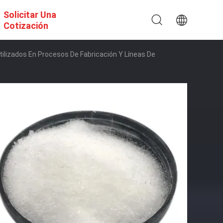
Solicitar Una
Cotización
lizados En Procesos De Fabricación Y Líneas De