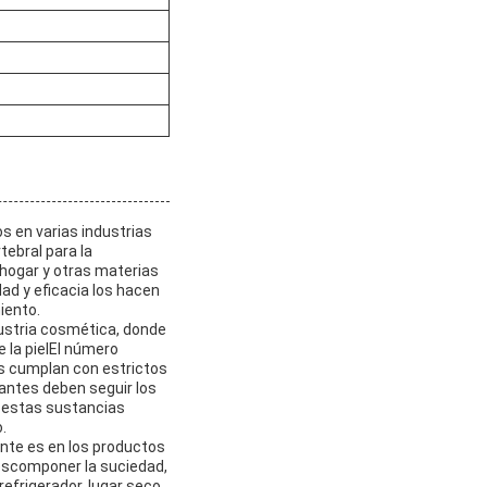
 en varias industrias
ebral para la
 hogar y otras materias
ad y eficacia los hacen
iento.
dustria cosmética, donde
 la pielEl número
s cumplan con estrictos
cantes deben seguir los
 estas sustancias
.
nte es en los productos
descomponer la suciedad,
efrigerador, lugar seco