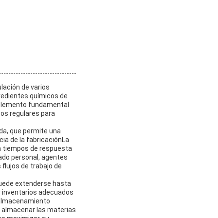
lación de varios
gredientes químicos de
un elemento fundamental
cos regulares para
ida, que permite una
cia de la fabricaciónLa
en tiempos de respuesta
dado personal, agentes
 flujos de trabajo de
.puede extenderse hasta
r inventarios adecuados
e almacenamiento
a almacenar las materias