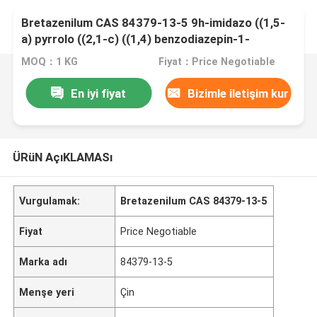
Bretazenilum CAS 84379-13-5 9h-imidazo ((1,5-
a) pyrrolo ((2,1-c) ((1,4) benzodiazepin-1-
karboksillikasit,11,12,13,
MOQ：1 KG
Fiyat：Price Negotiable
En iyi fiyat
Bizimle iletişim kur
ÜRüN AçıKLAMASı
Vurgulamak:
Bretazenilum CAS 84379-13-5
Fiyat
Price Negotiable
Marka adı
84379-13-5
Menşe yeri
Çin