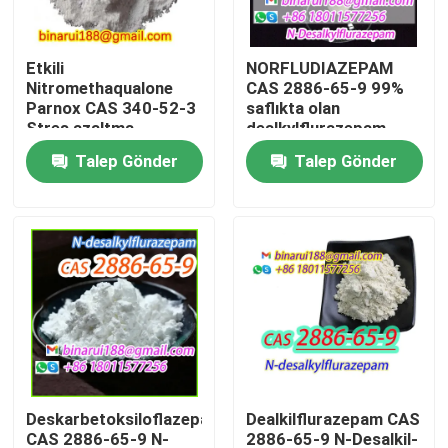
Hakkımızda
Etkili
NORFLUDIAZEPAM
Nitromethaqualone
CAS 2886-65-9 99%
Parnox CAS 340-52-3
saflıkta olan
Fabrika turu
Stres azaltma
dealkylflurazepam
Talep Gönder
Talep Gönder
Kalite kontrol
Bir teklif isteği
Günlük Kimyasal Hammaddeler
Organik olmayan kimyasallar ham madde
Deskarbetoksiloflazepat
Dealkilflurazepam CAS
İnce Kimyasal Ara Maddeler
CAS 2886-65-9 N-
2886-65-9 N-Desalkil-