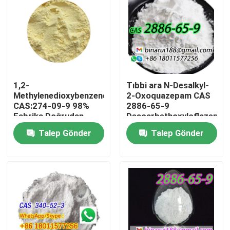
1,2-
Tıbbi ara N-Desalkyl-
Methylenedioxybenzene
2-Oxoquazepam CAS
CAS:274-09-9 98%
2886-65-9
Fabrika Doğrudan
Descarbethoxyloflazepat
Yüksek Kaliteli Yerine
Katı Formda Düzenli
Talep Gönder
Talep Gönder
Paketleme talebe göre
Katı
Evde
Ürün
Videolar