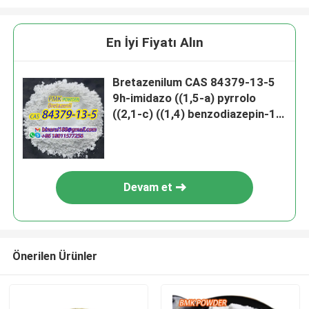
En İyi Fiyatı Alın
Bretazenilum CAS 84379-13-5
9h-imidazo ((1,5-a) pyrrolo
((2,1-c) ((1,4) benzodiazepin-1-
karboksillikasit,11,12,13,
Devam et
Önerilen Ürünler