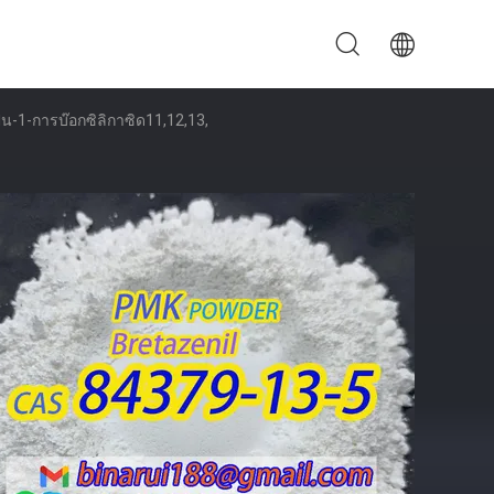
ีน-1-การบ๊อกซิลิกาซิด11,12,13,