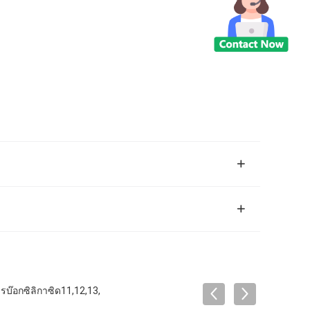
รบ๊อกซิลิกาซิด11,12,13,