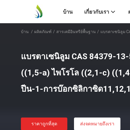
บ้าน
เกี่ยวกับเรา
บ้าน
/
ผลิตภัณฑ์
/
สารเคมีอินทรีย์พื้นฐาน
/
แบรตาเซนิลูม CA
แบรตาเซนิลูม CAS 84379-13-5
((1,5-a) ไพโรโล ((2,1-c) ((1,
ปีน-1-การบ๊อกซิลิกาซิด11,12,
ราคาถูกที่สุด
ส่งจดหมายถึงเรา