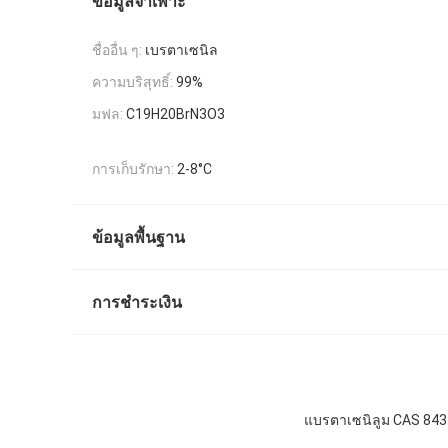
ข้อมูลจำเพาะ
ชื่ออื่น ๆ:
เบรตาเซนิล
ความบริสุทธิ์:
99%
มฟล:
C19H20BrN3O3
การเก็บรักษา:
2-8°C
ข้อมูลพื้นฐาน
การชำระเงิน
แบรตาเซนิลูม CAS 84379