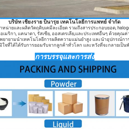
บริษัท เชียงราย บินารุย เทคโนโลยีการแพทย์ จํากัด
าหน่ายและผลิตวัตถุดิบเคมีละเอียด รวมถึงสารประกอบยอด, haloge
เมริกา, แคนาดา, รัสเซีย, ออสเตรเลีย,และประเทศอื่นๆ ด้วยคุณค่
ราพยายามนําเทคโนโลยีการผลิตความแม่นยําสูง และนําอุปกรณ์การผ
ิใจที่ได้ได้รับการยอมรับจากลูกค้าทั่วโลก และหวังที่จะกลายเป็นพัน
การบรรจุและการส่ง