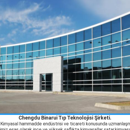
Chengdu Binarui Tıp Teknolojisi Şirketi.
. Kimyasal hammadde endüstrisi ve ticareti konusunda uzmanlaşm
imiz esas olarak ince ve yüksek saflıkta kimyasallar satar.
kimyasa