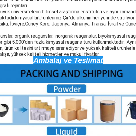
rafi rejanları.
üyük üniversitelerin bilimsel araştırma enstitüleri ve aynı zamanda
aktadır.
kimyasallar
Ürünlerimiz Çin'de ülkenin her yerinde satılıyor
sika, İsviçre,Güney Kore, Japonya, Almanya, Fransa, İsrail ve Gü
anslar, organik reaganslar, inorganik reaganslar, biyokimyasal rea
r gibi 5.000'den fazla kimyasal reagans türü kullanmaktadır.. Aynı
 ürün kalitesini artırmaya ısrar ediyor.ve yüksek kaliteli ürünlerl
şır, yüksek kaliteli hizmetler ve makul fiyatlar.
Ambalaj ve Teslimat