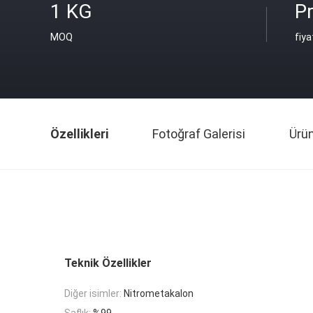
1 KG
Pr
MOQ
fiya
Özellikleri
Fotoğraf Galerisi
Ürü
Teknik Özellikler
Diğer isimler:
Nitrometakalon
Saflık:
%99