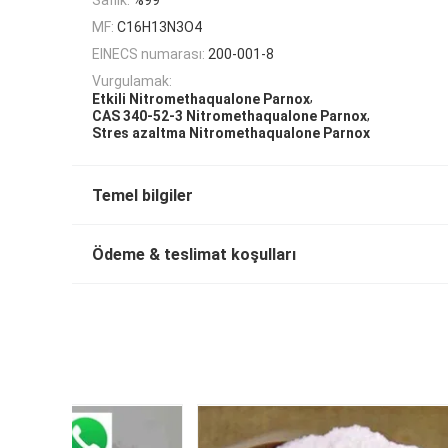
MF:
C16H13N3O4
EINECS numarası:
200-001-8
Vurgulamak:
,
Etkili Nitromethaqualone Parnox
,
CAS 340-52-3 Nitromethaqualone Parnox
Stres azaltma Nitromethaqualone Parnox
Temel bilgiler
Ödeme & teslimat koşulları