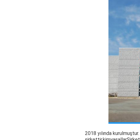
2018 yılında kurulmuştur
şirkettir.
kimyasallar
Şirket