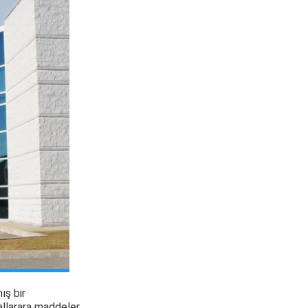
ış bir
llar
ara maddeler,