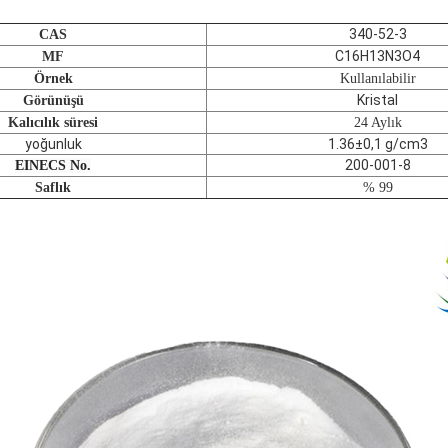
340-52-3
CAS
C16H13N3O4
MF
Örnek
Kullanılabilir
Kristal
Görünüşü
Kalıcılık süresi
24 Aylık
yoğunluk
1.36±0,1 g/cm3
200-001-8
EINECS No.
Saflık
% 99