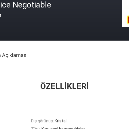
ice Negotiable
t
n Açıklaması
ÖZELLIKLERI
Dış görünüş:
Kristal
Türü:
Kimyasal hammaddeler