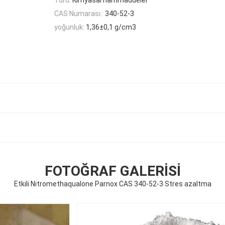
CAS Numarası.:
340-52-3
yoğunluk:
1,36±0,1 g/cm3
FOTOĞRAF GALERISI
Etkili Nitromethaqualone Parnox CAS 340-52-3 Stres azaltma