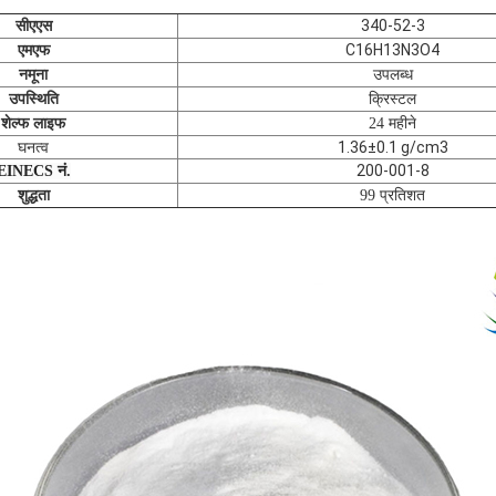
340-52-3
सीएएस
C16H13N3O4
एमएफ
नमूना
उपलब्ध
क्रिस्टल
उपस्थिति
शेल्फ लाइफ
24 महीने
घनत्व
1.36±0.1 g/cm3
200-001-8
EINECS नं.
शुद्धता
99 प्रतिशत