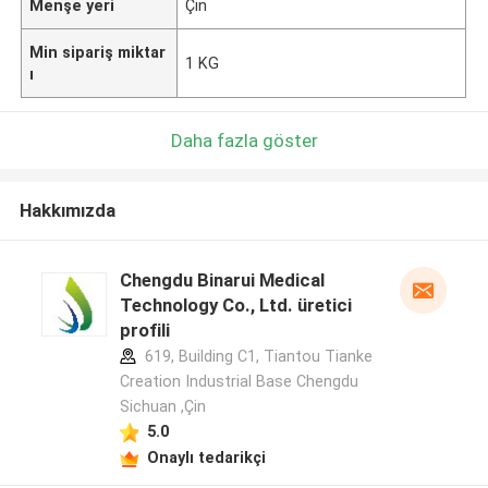
Menşe yeri
Çin
Min sipariş miktar
1 KG
ı
Daha fazla göster
Hakkımızda
Chengdu Binarui Medical
Technology Co., Ltd. üretici
profili
619, Building C1, Tiantou Tianke
Creation Industrial Base Chengdu
Sichuan ,Çin
5.0
Onaylı tedarikçi