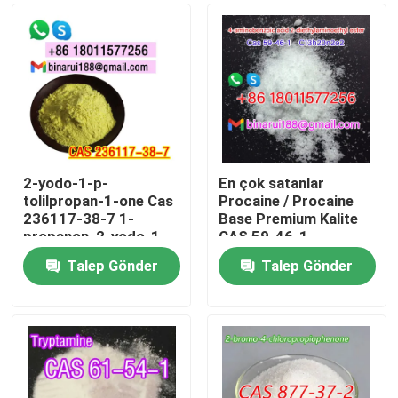
2-yodo-1-p-
En çok satanlar
tolilpropan-1-one Cas
Procaine / Procaine
236117-38-7 1-
Base Premium Kalite
propanon, 2-yodo-1-
CAS 59-46-1
((4-metilfenil) -
Talep Gönder
Talep Gönder
Evde
Ürün
Videolar