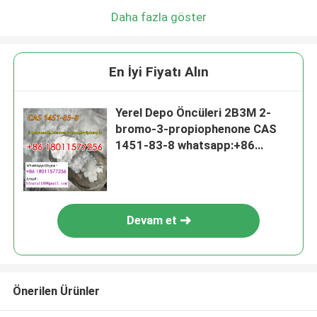
Daha fazla göster
En İyi Fiyatı Alın
Yerel Depo Öncüleri 2B3M 2-
bromo-3-propiophenone CAS
1451-83-8 whatsapp:+86
180115772568616773718611
Devam et
Önerilen Ürünler