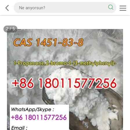
2
/
5