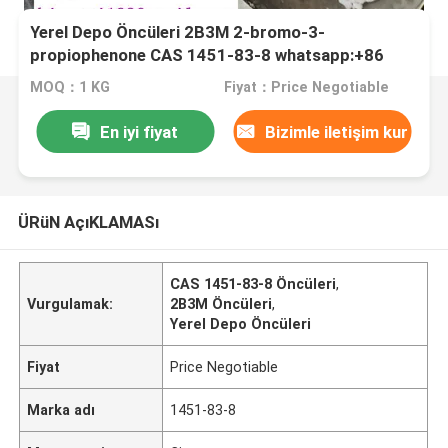
Yerel Depo Öncüleri 2B3M 2-bromo-3-
propiophenone CAS 1451-83-8 whatsapp:+86
180115772568616773718611
MOQ：1 KG
Fiyat：Price Negotiable
En iyi fiyat
Bizimle iletişim kur
ÜRüN AçıKLAMASı
CAS 1451-83-8 Öncüleri
,
Vurgulamak:
2B3M Öncüleri
,
Yerel Depo Öncüleri
Fiyat
Price Negotiable
Marka adı
1451-83-8