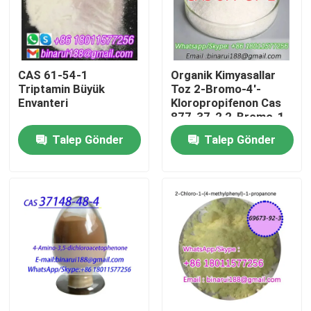
Hakkımızda
CAS 61-54-1
Organik Kimyasallar
Fabrika turu
Triptamin Büyük
Toz 2-Bromo-4'-
Envanteri
Kloropropifenon Cas
877-37-2 2-Bromo-1-
Kalite kontrol
((4-klorofenil) propan-
Talep Gönder
Talep Gönder
1-on
Bir teklif isteği
Günlük Kimyasal Hammaddeler
Organik olmayan kimyasallar ham madde
İnce Kimyasal Ara Maddeler